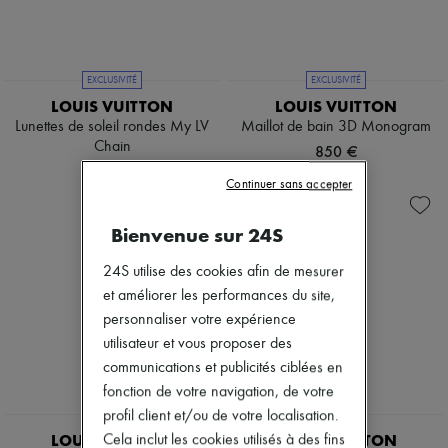
EXCLUSIVITÉ
EXCLUSIVITÉ
LOUIS VUITTON
LOUIS VUITTON
Lunettes de soleil rondes My LV
Maillot de bain 3D Monogram
Chain
850 €
580 €
Continuer sans accepter
Bienvenue sur 24S
24S utilise des cookies afin de mesurer
et améliorer les performances du site,
personnaliser votre expérience
utilisateur et vous proposer des
communications et publicités ciblées en
fonction de votre navigation, de votre
profil client et/ou de votre localisation.
EXCLUSIVITÉ
EXCLUSIVITÉ
LOUIS VUITTON
LOUIS VUITTON
Cela inclut les cookies utilisés à des fins