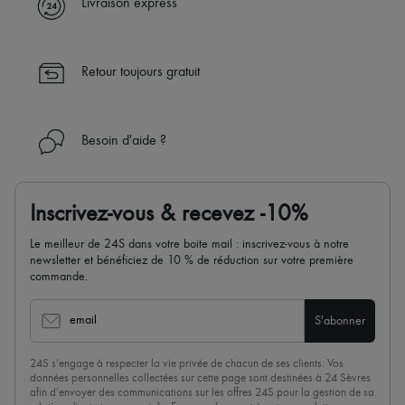
Livraison express
Retour toujours gratuit
Besoin d'aide ?
Inscrivez-vous & recevez -10%
Le meilleur de 24S dans votre boite mail : inscrivez-vous à notre
newsletter et bénéficiez de 10 % de réduction sur votre première
commande.
email
S'abonner
24S s’engage à respecter la vie privée de chacun de ses clients. Vos
données personnelles collectées sur cette page sont destinées à 24 Sèvres
afin d’envoyer des communications sur les offres 24S pour la gestion de sa