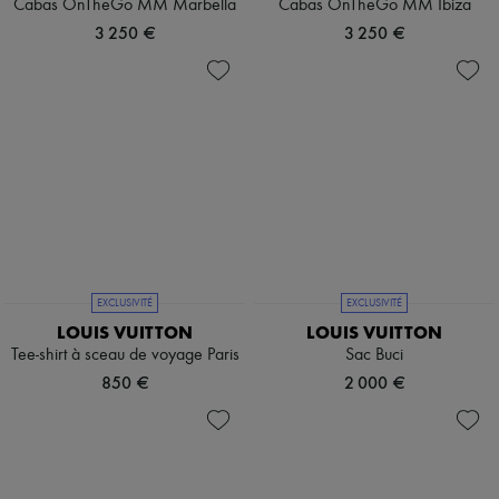
Cabas OnTheGo MM Marbella
Cabas OnTheGo MM Ibiza
3 250 €
3 250 €
EXCLUSIVITÉ
EXCLUSIVITÉ
LOUIS VUITTON
LOUIS VUITTON
Tee-shirt à sceau de voyage Paris
Sac Buci
850 €
2 000 €