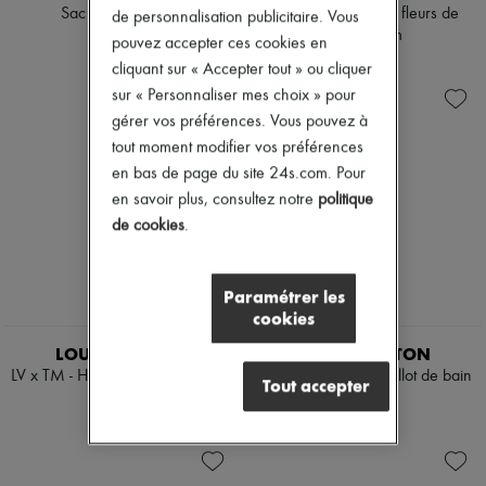
Sac Mylockme BB
Short en éponge à fleurs de
de personnalisation publicitaire. Vous
Monogram
2 350 €
pouvez accepter ces cookies en
1 450 €
cliquant sur « Accepter tout » ou cliquer
sur « Personnaliser mes choix » pour
gérer vos préférences. Vous pouvez à
tout moment modifier vos préférences
en bas de page du site 24s.com. Pour
en savoir plus, consultez notre
politique
de cookies
.
Paramétrer les
cookies
EXCLUSIVITÉ
LOUIS VUITTON
LOUIS VUITTON
LV x TM - Haut de maillot de bain
LV x TM - Bas de maillot de bain
Tout accepter
Cherry
Cherry
650 €
650 €