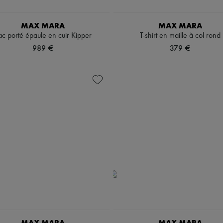
MAX MARA
MAX MARA
ac porté épaule en cuir Kipper
T-shirt en maille à col rond
989 €
379 €
MAX MARA
MAX MARA