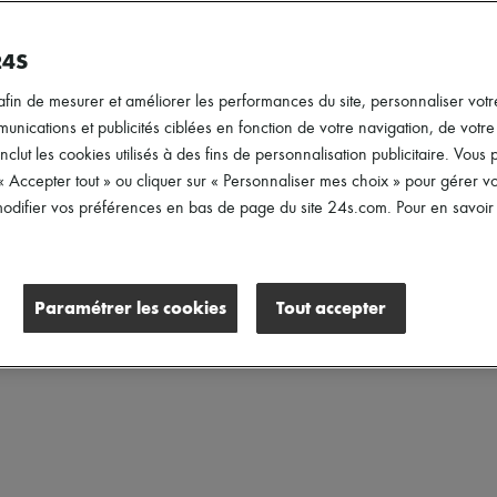
24S
afin de mesurer et améliorer les performances du site, personnaliser votre
ications et publicités ciblées en fonction de votre navigation, de votre p
inclut les cookies utilisés à des fins de personnalisation publicitaire. Vou
 « Accepter tout » ou cliquer sur « Personnaliser mes choix » pour gérer 
difier vos préférences en bas de page du site 24s.com. Pour en savoir p
ntures
Prix
Paramétrer les cookies
Tout accepter