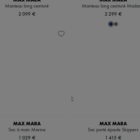
Manteau long ceinturé
Manteau long ceinturé Mad
2 099 €
2 299 €
MAX MARA
MAX MARA
Sac à main Marine
Sac porté épaule Skippers
1 029 €
1 415 €