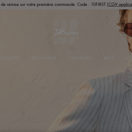
de remise sur votre première commande. Code : 10FIRST
(CGV applica
UVEAUTÉS
PRÊT-À-PORTER
CHAUSSURES
SACS
ACC