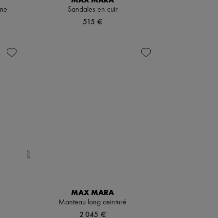
ame
Sandales en cuir
515 €
MAX MARA
Manteau long ceinturé
2 045 €