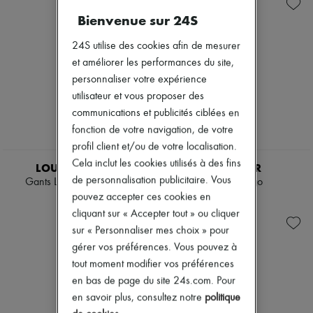
Echarpes & Foulards
Portefeuilles
Zimmermann
Petite maroquinerie
Bienvenue sur 24S
Nouveautés
Lunettes de soleil
Prêt-à-porter
Tech & Style de vie
Tous les produits
24S utilise des cookies afin de mesurer
Nouvelles marques
et améliorer les performances du site,
Robes
personnaliser votre expérience
Tops & Chemises
utilisateur et vous proposer des
Ensembles
Vestes
communications et publicités ciblées en
Jupes
fonction de votre navigation, de votre
Plage
profil client et/ou de votre localisation.
Shorts
Cela inclut les cookies utilisés à des fins
Denim
LOUIS VUITTON
MONCLER
Mailles
de personnalisation publicitaire. Vous
Gants LV Monogram 3D
Gants à logo
Pantalons
pouvez accepter ces cookies en
550 €
490 €
Manteaux
cliquant sur « Accepter tout » ou cliquer
Cuir
sur « Personnaliser mes choix » pour
Tailleurs
Sweatshirts
gérer vos préférences. Vous pouvez à
Chaussures
tout moment modifier vos préférences
Tous les produits
en bas de page du site 24s.com. Pour
Sandales & Mules
en savoir plus, consultez notre
politique
Sneakers
Ballerines