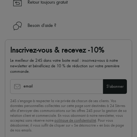
Retour toujours gratuit
Besoin d'aide ?
Inscrivez-vous & recevez -10%
Le meilleur de 24S dans votre boite mail : inscrivez-vous à notre
newsletter et bénéficiez de 10 % de réduction sur votre première
commande.
email
S'abonner
24S s’engage à respecter la vie privée de chacun de ses clients. Vos
données personnelles collectées sur cette page sont destinées à 24 Sèvres
afin d’envoyer des communications sur les offres 24S pour la gestion de sa
relation client et commerciale. En vous abonnant à notre newsletter, vous
acceptez sans réserve notre
politique de confidentialité
. Pour vous
désabonner, il vous suffit de cliquer sur « Se désinscrire » en bas de page
de nos emails.