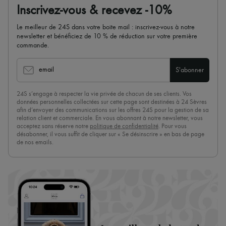
Inscrivez-vous & recevez -10%
Le meilleur de 24S dans votre boite mail : inscrivez-vous à notre
newsletter et bénéficiez de 10 % de réduction sur votre première
commande.
email
S'abonner
24S s’engage à respecter la vie privée de chacun de ses clients. Vos
données personnelles collectées sur cette page sont destinées à 24 Sèvres
afin d’envoyer des communications sur les offres 24S pour la gestion de sa
relation client et commerciale. En vous abonnant à notre newsletter, vous
acceptez sans réserve notre
politique de confidentialité
. Pour vous
désabonner, il vous suffit de cliquer sur « Se désinscrire » en bas de page
de nos emails.