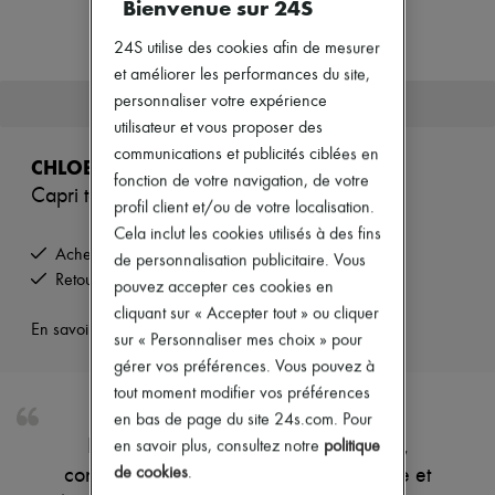
Bienvenue sur 24S
Zimmermann
Nouveautés
24S utilise des cookies afin de mesurer
Prêt-à-porter
Tous les produits
et améliorer les performances du site,
Nouvelles marques
personnaliser votre expérience
Cet article n'est plus disponible.
Robes
utilisateur et vous proposer des
Tops & Chemises
communications et publicités ciblées en
Ensembles
CHLOE
Vestes
fonction de votre navigation, de votre
Capri taille haute
Jupes
profil client et/ou de votre localisation.
Plage
Cela inclut les cookies utilisés à des fins
Shorts
Achetez maintenant, payez plus tard.
de personnalisation publicitaire. Vous
Denim
Retours offerts et enlevés à domicile
Mailles
pouvez accepter ces cookies en
Pantalons
cliquant sur « Accepter tout » ou cliquer
Manteaux
En savoir plus sur cet article
sur « Personnaliser mes choix » pour
Cuir
Tailleurs
gérer vos préférences. Vous pouvez à
Sweatshirts
tout moment modifier vos préférences
Chaussures
en bas de page du site 24s.com. Pour
Tous les produits
Découvrez le capri taille haute Chloe,
en savoir plus, consultez notre
politique
Sandales & Mules
Sneakers
de cookies
.
confectionné dans une coupe taille haute et
Ballerines