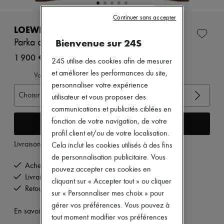
Nouvelles marques
Robes
Continuer sans accepter
Tops & Chemises
LOEWE
Ensembles
Bienvenue sur 24S
Parka courte en coton et soie
Vestes
Jupes
1 900 €
24S utilise des cookies afin de mesurer
Plage
et améliorer les performances du site,
Shorts
Voir le guide des tailles
Denim
personnaliser votre expérience
Mailles
Choisir votre taille
utilisateur et vous proposer des
Pantalons
communications et publicités ciblées en
Manteaux
fonction de votre navigation, de votre
Cuir
Ajouter au panier
Tailleurs
profil client et/ou de votre localisation.
Sweatshirts
Livraison à partir de
mardi 11 août
Cela inclut les cookies utilisés à des fins
Chaussures
de personnalisation publicitaire. Vous
Tous les produits
Achetez maintenant, payez plus tard.
Sandales & Mules
pouvez accepter ces cookies en
Livraison offerte à partir de 200 € d'achats
Sneakers
cliquant sur « Accepter tout » ou cliquer
Ballerines
Retours offerts et enlevés à domicile
sur « Personnaliser mes choix » pour
Escarpins
gérer vos préférences. Vous pouvez à
Bottes & Bottines
En savoir plus sur cet article
Mocassins
tout moment modifier vos préférences