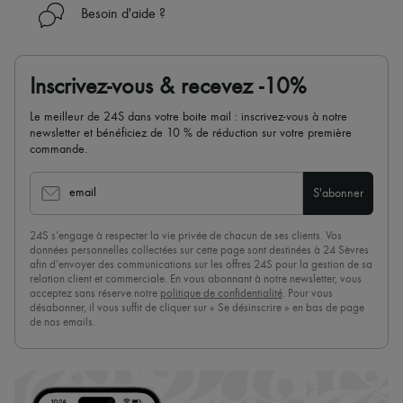
Besoin d'aide ?
Inscrivez-vous & recevez -10%
Le meilleur de 24S dans votre boite mail : inscrivez-vous à notre
newsletter et bénéficiez de 10 % de réduction sur votre première
commande.
email
S'abonner
24S s’engage à respecter la vie privée de chacun de ses clients. Vos
données personnelles collectées sur cette page sont destinées à 24 Sèvres
afin d’envoyer des communications sur les offres 24S pour la gestion de sa
relation client et commerciale. En vous abonnant à notre newsletter, vous
acceptez sans réserve notre
politique de confidentialité
. Pour vous
désabonner, il vous suffit de cliquer sur « Se désinscrire » en bas de page
de nos emails.