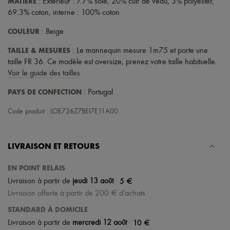
MATIÈRE
: Extérieur : 7.7% soie, 20% cuir de veau, 3% polyester,
Tech & Style de vie
69.3% coton, interne : 100% coton
Gants
Bijoux
COULEUR
: Beige
Tous les produits
Boucles d'oreilles
TAILLE & MESURES
: Le mannequin mesure 1m75 et porte une
Colliers
taille FR 36. Ce modèle est oversize, prenez votre taille habituelle.
Bracelets
Voir le guide des tailles
Bagues
Beauté
PAYS DE CONFECTION
: Portugal
Tous les produits
Parfums
Code produit : LOE726Z7BEI7E11A00
Bougies & Parfums d'intérieur
Maquillage
Soins visage
Soins corps
LIVRAISON ET RETOURS
Soins cheveux
Solaires
EN POINT RELAIS
Format voyage
|
5 €
Livraison à partir de
jeudi 13 août
Ultimates
Livraison offerte à partir de 200 € d'achats
STANDARD À DOMICILE
|
10 €
Livraison à partir de
mercredi 12 août