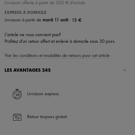
Livraison offerte à partir de 200 € d'achats
EXPRESS À DOMICILE
|
15 €
Livraison à partir de
mardi 11 août
L'article ne vous convient pas?
Profitez d'un retour offert et enlevé à domicile sous 30 jours.
Voir les conditions et modalités de retours pour cet article
LES AVANTAGES 24S
Un shopping en toute sérénité
✓ Bénéficiez de la livraison express dans plus de 100 pays
Livraison express
✓ Soyez libre de changer d’avis, les retours sont toujours offerts
✓ Profitez des conseils de nos personal shoppers et d’un service
client 24h/24
Retour toujours gratuit
✓
En savoir plus sur 24S, une maison du groupe LVMH