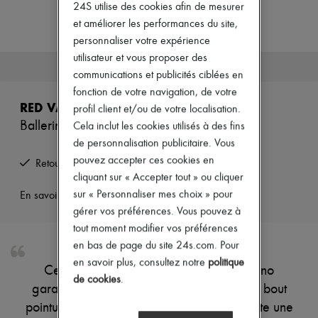
Nouveautés
24S utilise des cookies afin de mesurer
Prêt-à-porter
et améliorer les performances du site,
Tous les produits
personnaliser votre expérience
Nouvelles marques
utilisateur et vous proposer des
Robes
Cet article n'est plus disponible.
Tops & Chemises
communications et publicités ciblées en
Ensembles
fonction de votre navigation, de votre
Vestes
RED VALENTINO
profil client et/ou de votre localisation.
Jupes
Ballerines Slingback
Cela inclut les cookies utilisés à des fins
Plage
Shorts
de personnalisation publicitaire. Vous
Denim
pouvez accepter ces cookies en
Retours offerts et enlevés à domicile
Mailles
cliquant sur « Accepter tout » ou cliquer
Pantalons
sur « Personnaliser mes choix » pour
Manteaux
En savoir plus sur cet article
Cuir
gérer vos préférences. Vous pouvez à
Tailleurs
tout moment modifier vos préférences
Sweatshirts
en bas de page du site 24s.com. Pour
Chaussures
Tous les produits
en savoir plus, consultez notre
politique
Ces ballerines Slingback de Red Valentino
Sandales & Mules
de cookies
.
garantissent une allure élégante avec leur bout
Sneakers
Ballerines
pointu et leur nœud sur le dessus qui apporte une
Escarpins