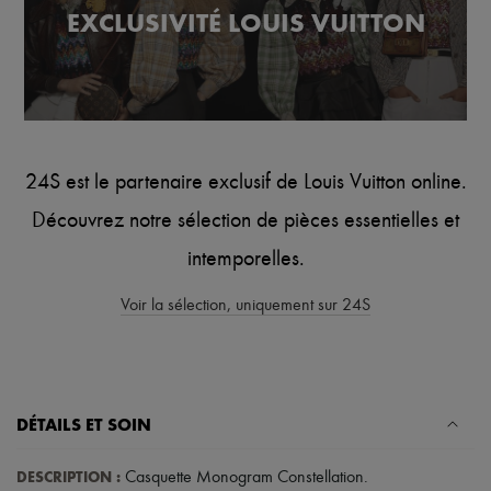
Tech & Style de vie
EXCLUSIVITÉ LOUIS VUITTON
Gants
Bijoux
Tous les produits
Boucles d'oreilles
Colliers
Bracelets
Bagues
24S est le partenaire exclusif de Louis Vuitton online.
Beauté
Tous les produits
Découvrez notre sélection de pièces essentielles et
Parfums
Bougies & Parfums d'intérieur
intemporelles.
Maquillage
Soins visage
Voir la sélection, uniquement sur 24S
Soins corps
Soins cheveux
Solaires
Format voyage
Ultimates
DÉTAILS ET SOIN
DESCRIPTION
:
Casquette Monogram Constellation
.