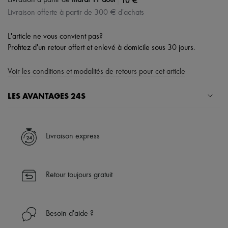
|
10 €
Livraison à partir de
mardi 11 août
Livraison offerte à partir de 300 € d'achats
L'article ne vous convient pas?
Profitez d'un retour offert et enlevé à domicile sous 30 jours.
Voir les conditions et modalités de retours pour cet article
LES AVANTAGES 24S
Un shopping en toute sérénité
✓ Bénéficiez de la livraison express dans plus de 100 pays
Livraison express
✓ Soyez libre de changer d’avis, les retours sont toujours offerts
✓ Profitez des conseils de nos personal shoppers et d’un service
client 24h/24
Retour toujours gratuit
✓
En savoir plus sur 24S, une maison du groupe LVMH
Besoin d'aide ?