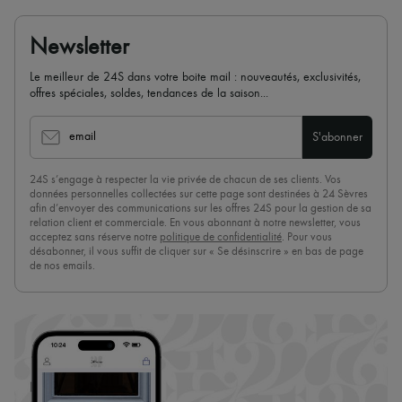
Newsletter
Le meilleur de 24S dans votre boite mail : nouveautés, exclusivités,
offres spéciales, soldes, tendances de la saison...
email
S'abonner
24S s’engage à respecter la vie privée de chacun de ses clients. Vos
données personnelles collectées sur cette page sont destinées à 24 Sèvres
afin d’envoyer des communications sur les offres 24S pour la gestion de sa
relation client et commerciale. En vous abonnant à notre newsletter, vous
acceptez sans réserve notre
politique de confidentialité
. Pour vous
désabonner, il vous suffit de cliquer sur « Se désinscrire » en bas de page
de nos emails.