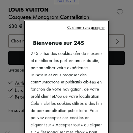
EXCLUSIVITÉ
Nouvelles marques
LOUIS VUITTON
Robes
Tops & Chemises
Casquette Monogram Constellation
Ensembles
630 €
Vestes
Continuer sans accepter
Jupes
Plage
Choisir votre taille
Bienvenue sur 24S
Shorts
Denim
24S utilise des cookies afin de mesurer
Mailles
Ajouter au panier
et améliorer les performances du site,
Pantalons
Manteaux
personnaliser votre expérience
Livraison à partir de
mardi 11 août
Cuir
utilisateur et vous proposer des
Tailleurs
communications et publicités ciblées en
Authentique
Sweatshirts
fonction de votre navigation, de votre
Chaussures
Livraison offerte à partir de 80 € d'achats
Tous les produits
profil client et/ou de votre localisation.
Retours offerts et enlevés à domicile
Sandales & Mules
Cela inclut les cookies utilisés à des fins
Sneakers
de personnalisation publicitaire. Vous
En savoir plus sur cet article
Ballerines
Escarpins
pouvez accepter ces cookies en
Bottes & Bottines
cliquant sur « Accepter tout » ou cliquer
Mocassins
sur « Personnaliser mes choix » pour