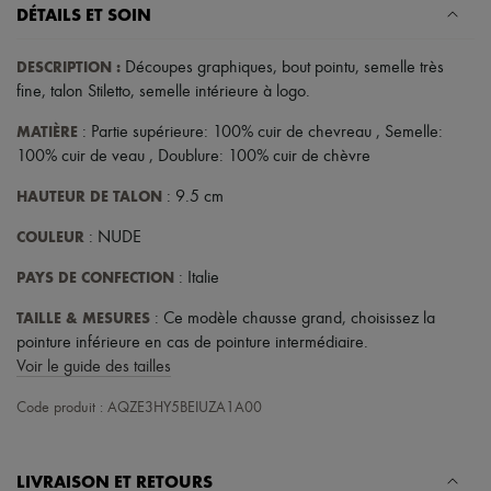
Chapeaux
DÉTAILS ET SOIN
Accessoires de Sacs & Porte-clé
Accessoires cheveux
DESCRIPTION
:
Découpes graphiques
,
bout pointu
,
semelle très
Tech & Style de vie
Gants
fine
,
talon Stiletto
,
semelle intérieure à logo
.
Bijoux
MATIÈRE
Tous les produits
: Partie supérieure: 100% cuir de chevreau , Semelle:
Boucles d'oreilles
100% cuir de veau , Doublure: 100% cuir de chèvre
Colliers
Bracelets
HAUTEUR DE TALON
: 9.5 cm
Bagues
Beauté
COULEUR
: NUDE
Tous les produits
PAYS DE CONFECTION
Parfums
: Italie
Bougies & Parfums d'intérieur
TAILLE & MESURES
: Ce modèle chausse grand, choisissez la
Maquillage
Soins visage
pointure inférieure en cas de pointure intermédiaire.
Soins corps
Voir le guide des tailles
Soins cheveux
Solaires
Code produit : AQZE3HY5BEIUZA1A00
Format voyage
Ultimates
LIVRAISON ET RETOURS