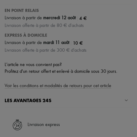
EN POINT RELAIS
|
4 €
Livraison à partir de
mercredi 12 août
Livraison offerte à partir de 80 € d'achats
EXPRESS À DOMICILE
|
10 €
Livraison à partir de
mardi 11 août
Livraison offerte à partir de 300 € d'achats
L'article ne vous convient pas?
Profitez d'un retour offert et enlevé à domicile sous 30 jours.
Voir les conditions et modalités de retours pour cet article
LES AVANTAGES 24S
Un shopping en toute sérénité
✓ Bénéficiez de la livraison express dans plus de 100 pays
Livraison express
✓ Soyez libre de changer d’avis, les retours sont toujours offerts
✓ Profitez des conseils de nos personal shoppers et d’un service