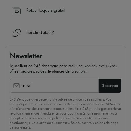
client 24h/24
Retour toujours gratuit
✓
En savoir plus sur 24S, une maison du groupe LVMH
Besoin d'aide ?
Newsletter
Le meilleur de 24S dans votre boite mail : nouveautés, exclusivités,
offres spéciales, soldes, tendances de la saison...
email
S'abonner
24S s’engage à respecter la vie privée de chacun de ses clients. Vos
données personnelles collectées sur cette page sont destinées à 24 Sèvres
afin d’envoyer des communications sur les offres 24S pour la gestion de sa
relation client et commerciale. En vous abonnant à notre newsletter, vous
acceptez sans réserve notre
politique de confidentialité
. Pour vous
désabonner, il vous suffit de cliquer sur « Se désinscrire » en bas de page
de nos emails.