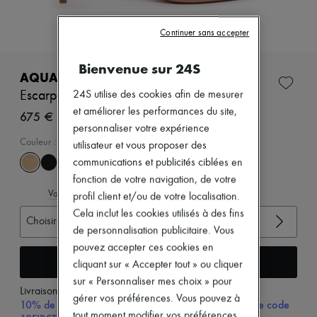
Nouveautés
Prêt-à-porter
Tous les produits
Continuer sans accepter
Nouvelles marques
Robes
Bienvenue sur 24S
Tops & Chemises
AQUAZZURA
Ensembles
Escarpins bow tie 85
24S utilise des cookies afin de mesurer
Vestes
et améliorer les performances du site,
Jupes
675 €
Plage
personnaliser votre expérience
Shorts
Couleur
:
NUDE
utilisateur et vous proposer des
Denim
communications et publicités ciblées en
Mailles
fonction de votre navigation, de votre
Pantalons
Voir le guide des tailles
Manteaux
profil client et/ou de votre localisation.
Cuir
Cela inclut les cookies utilisés à des fins
Choisir votre taille
Tailleurs
de personnalisation publicitaire. Vous
Sweatshirts
pouvez accepter ces cookies en
Chaussures
Ajouter au panier
Tous les produits
cliquant sur « Accepter tout » ou cliquer
Sandales & Mules
sur « Personnaliser mes choix » pour
Sneakers
Livraison à partir de
mardi 11 août
gérer vos préférences. Vous pouvez à
Ballerines
10% de remise sur votre première commande, avec le code
Escarpins
tout moment modifier vos préférences