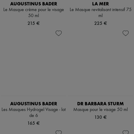
Chapeaux
AUGUSTINUS BADER
LA MER
Accessoires de Sacs & Porte-clé
Le Masque crème pour le visage
Le Masque revitalisant intensif 75
Accessoires cheveux
50 ml
ml
Tech & Style de vie
215 €
225 €
Gants
Bijoux
Tous les produits
Boucles d'oreilles
Colliers
Bracelets
Bagues
Beauté
Tous les produits
Parfums
Bougies & Parfums d'intérieur
Maquillage
Soins visage
Soins corps
AUGUSTINUS BADER
DR BARBARA STURM
Soins cheveux
Solaires
Les Masques Hydrogel Visage - lot
Masque pour le visage 50 ml
Format voyage
de 6
130 €
Ultimates
165 €