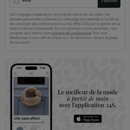
email
S'abonner
24S s’engage à respecter la vie privée de chacun de ses clients. Vos
données personnelles collectées sur cette page sont destinées à 24 Sèvres
afin d’envoyer des communications sur les offres 24S pour la gestion de sa
relation client et commerciale. En vous abonnant à notre newsletter, vous
acceptez sans réserve notre
politique de confidentialité
. Pour vous
désabonner, il vous suffit de cliquer sur « Se désinscrire » en bas de page
de nos emails.