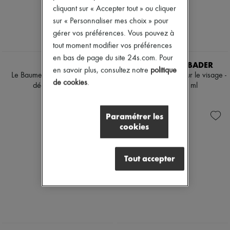
Mascaras
Bottes & Bottines
cliquant sur « Accepter tout » ou cliquer
Vernis à ongles
Mocassins
sur « Personnaliser mes choix » pour
Crayons & Eyeliners
Mary Janes
gérer vos préférences. Vous pouvez à
Anti-rides & Anti-âges
Richelieus & Derbies
Nettoyants & Démaquillants
tout moment modifier vos préférences
Espadrilles
Hydratants & Nourrissants
Sacs
en bas de page du site 24s.com. Pour
LA MER
AUGUSTINUS BADER
Soins des lèvres & des yeux
Tous les produits
en savoir plus, consultez notre
politique
Masques & Gommages
Le Baume concentré cou and
Le Masque crème pour le visage -
Sacs bandoulière
de cookies
.
Purifiants & Matifiants
décolleté 50 ml
recharge 50 ml
Sacs porté épaule
Coffrets
Sacs porté main
385 €
195 €
Mini parfums
Paniers
Mini soin visage
Paramétrer les
Pochettes
Bagages
cookies
Sacs à dos
Sacs seau
Sacs mini
Tout accepter
Best-sellers
Accessoires
Tous les produits
Lunettes de soleil
Ceintures
Petite maroquinerie
Écharpes & Foulards