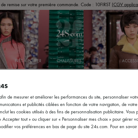
de remise sur votre première commande. Code : 10FIRST
(CGV applica
PRÊT-À-PORTER
CHAUSSURES
SACS
ACCESS
24S
afin de mesurer et améliorer les performances du site, personnaliser votre
ications et publicités ciblées en fonction de votre navigation, de votre p
inclut les cookies utilisés à des fins de personnalisation publicitaire. Vou
 « Accepter tout » ou cliquer sur « Personnaliser mes choix » pour gérer 
difier vos préférences en bas de page du site 24s.com. Pour en savoir p