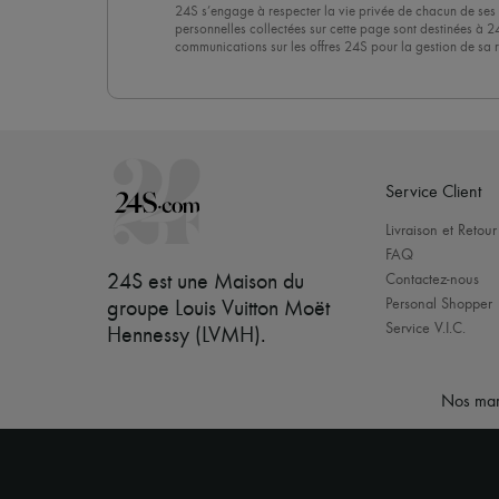
24S s’engage à respecter la vie privée de chacun de ses 
personnelles collectées sur cette page sont destinées à 2
communications sur les offres 24S pour la gestion de sa re
commerciale. En vous abonnant à notre newsletter, vous 
politique de confidentialité
. Pour vous désabonner, il vous
désinscrire » en bas de page de nos emails.
Service Client
Livraison et Retour
FAQ
24S est une Maison du
Contactez-nous
Personal Shopper
groupe Louis Vuitton Moët
Service V.I.C.
Hennessy (LVMH)
.
Nos mar