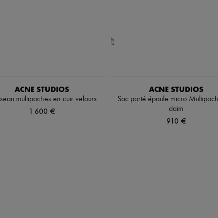
ACNE STUDIOS
ACNE STUDIOS
seau multipoches en cuir velours
Sac porté épaule micro Multipoc
daim
1 600 €
910 €