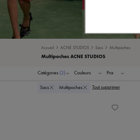
Accueil
ACNE STUDIOS
Sacs
Multipoches
Catégories
(2)
Couleurs
Prix
Tout supprimer
Sacs
Multipoches