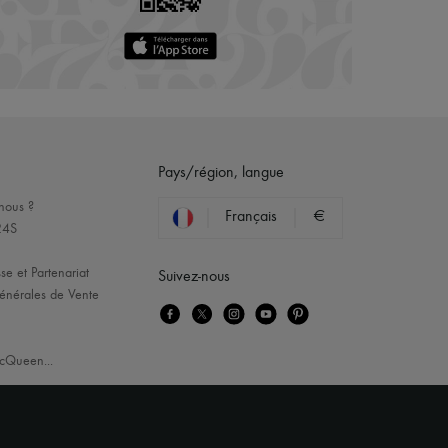
Pays/région, langue
nous ?
Français
€
24S
se et Partenariat
Suivez-nous
énérales de Vente
cQueen
...