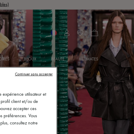
bles)
OIRES
BIJOUX
BEAUTÉ
ULTIMATES
Continuer sans accepter
 expérience utilisateur et
rofil client et/ou de
s pouvez accepter ces
vos préférences. Vous
lus, consultez notre