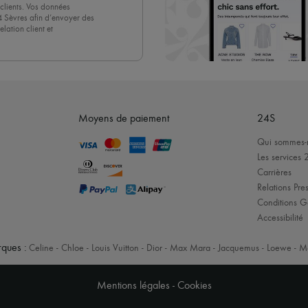
clients. Vos données
4 Sèvres afin d’envoyer des
lation client et
acceptez sans réserve notre
 suffit de cliquer sur « Se
Moyens de paiement
24S
Qui sommes-
Les services 
Carrières
Relations Pres
Conditions G
Accessibilité
ques :
Celine
-
Chloe
-
Louis Vuitton
-
Dior
-
Max Mara
-
Jacquemus
-
Loewe
-
M
Mentions légales
-
Cookies