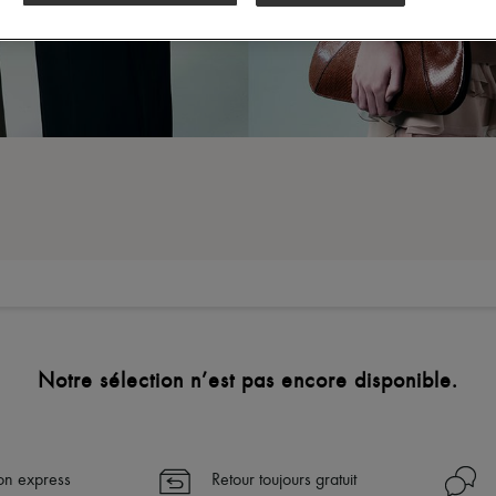
Notre sélection n’est pas encore disponible.
son express
Retour toujours gratuit