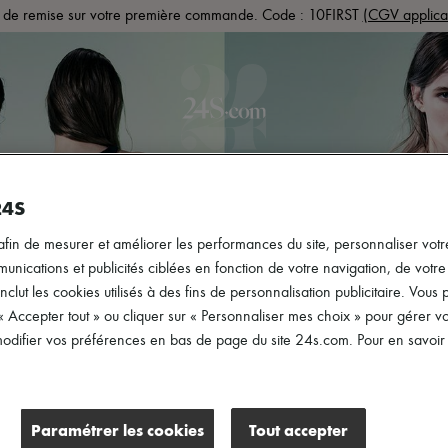
de remise sur votre première commande. Code : 10FIRST
(CGV applica
PRÊT-À-PORTER
CHAUSSURES
SACS
ACCESS
24S
afin de mesurer et améliorer les performances du site, personnaliser votre
ications et publicités ciblées en fonction de votre navigation, de votre p
inclut les cookies utilisés à des fins de personnalisation publicitaire. Vou
 « Accepter tout » ou cliquer sur « Personnaliser mes choix » pour gérer 
difier vos préférences en bas de page du site 24s.com. Pour en savoir p
Paramétrer les cookies
Tout accepter