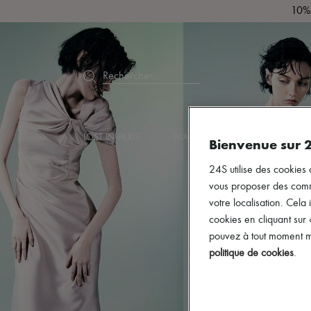
10% 
Rechercher
LOST IN PARIS
MARQUES
NOUVEAUTÉS
Bienvenue sur 
24S utilise des cookies 
vous proposer des commun
votre localisation. Cela 
cookies en cliquant sur
pouvez à tout moment mo
politique de cookies
.