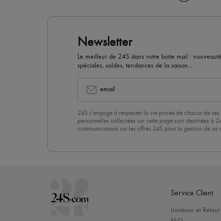
Newsletter
Le meilleur de 24S dans votre boite mail : nouveautés,
spéciales, soldes, tendances de la saison...
email
24S s’engage à respecter la vie privée de chacun de ses 
personnelles collectées sur cette page sont destinées à 2
communications sur les offres 24S pour la gestion de sa re
commerciale. En vous abonnant à notre newsletter, vous 
politique de confidentialité
. Pour vous désabonner, il vous
désinscrire » en bas de page de nos emails.
Service Client
Livraison et Retour