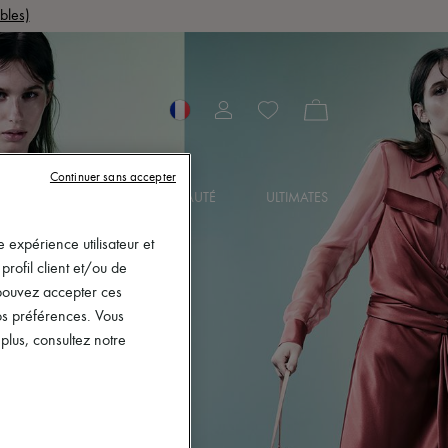
bles)
Continuer sans accepter
OIRES
BIJOUX
BEAUTÉ
ULTIMATES
 expérience utilisateur et
rofil client et/ou de
s pouvez accepter ces
vos préférences. Vous
lus, consultez notre