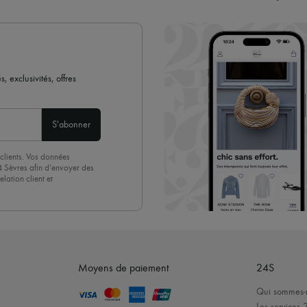
 exclusivités, offres
S'abonner
clients. Vos données
4 Sèvres afin d’envoyer des
lation client et
acceptez sans réserve notre
 suffit de cliquer sur « Se
Moyens de paiement
24S
Qui sommes-