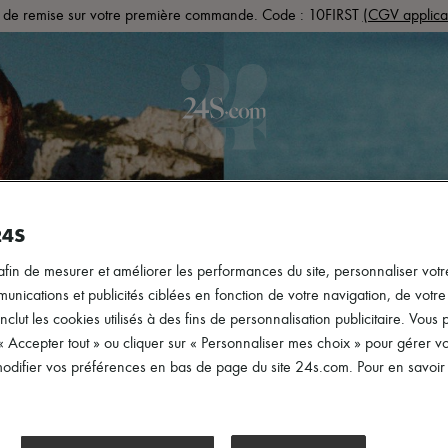
de remise sur votre première commande. Code : 10FIRST
(CGV applica
PRÊT-À-PORTER
CHAUSSURES
SACS
ACCESS
24S
afin de mesurer et améliorer les performances du site, personnaliser votre
ications et publicités ciblées en fonction de votre navigation, de votre p
inclut les cookies utilisés à des fins de personnalisation publicitaire. Vou
 « Accepter tout » ou cliquer sur « Personnaliser mes choix » pour gérer 
difier vos préférences en bas de page du site 24s.com. Pour en savoir p