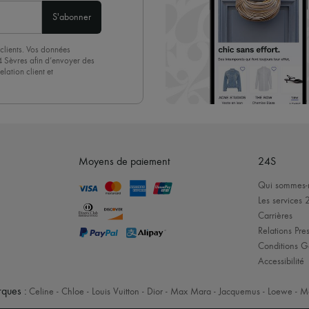
S'abonner
clients. Vos données
4 Sèvres afin d’envoyer des
lation client et
acceptez sans réserve notre
 suffit de cliquer sur « Se
Moyens de paiement
24S
Qui sommes-
Les services 
Carrières
Relations Pres
Conditions G
Accessibilité
ques :
Celine
-
Chloe
-
Louis Vuitton
-
Dior
-
Max Mara
-
Jacquemus
-
Loewe
-
M