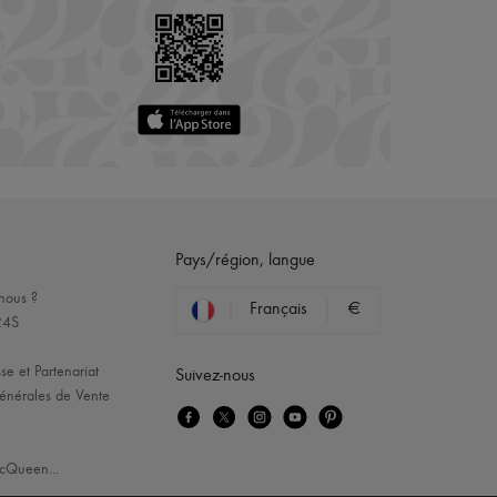
Pays/région, langue
nous ?
Français
€
24S
se et Partenariat
Suivez-nous
énérales de Vente
cQueen
...