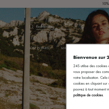
10% 
Rechercher
LOST IN PARIS
MARQUES
NOUVEAUTÉS
Bienvenue sur 
24S utilise des cookies 
vous proposer des commun
votre localisation. Cela 
cookies en cliquant sur
pouvez à tout moment mo
politique de cookies
.