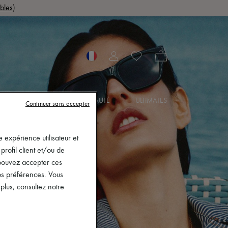
bles)
OIRES
BIJOUX
BEAUTÉ
ULTIMATES
Continuer sans accepter
 expérience utilisateur et
rofil client et/ou de
s pouvez accepter ces
vos préférences. Vous
lus, consultez notre