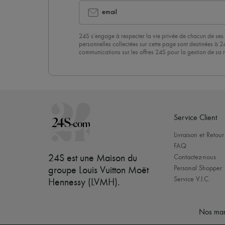
email
24S s’engage à respecter la vie privée de chacun de ses 
personnelles collectées sur cette page sont destinées à 2
communications sur les offres 24S pour la gestion de sa re
commerciale. En vous abonnant à notre newsletter, vous 
politique de confidentialité
. Pour vous désabonner, il vous
désinscrire » en bas de page de nos emails.
Service Client
Livraison et Retour
FAQ
24S est une Maison du
Contactez-nous
Personal Shopper
groupe Louis Vuitton Moët
Service V.I.C.
Hennessy (LVMH)
.
Nos mar