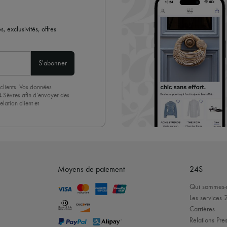
 exclusivités, offres
S'abonner
clients. Vos données
4 Sèvres afin d’envoyer des
lation client et
acceptez sans réserve notre
 suffit de cliquer sur « Se
Moyens de paiement
24S
Qui sommes-
Les services 
Carrières
Relations Pres