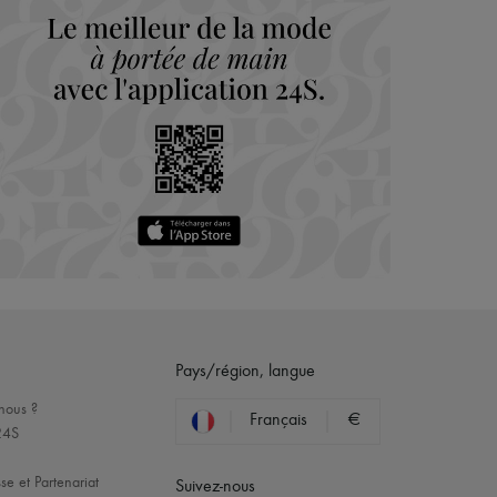
Pays/région, langue
nous ?
Français
€
24S
se et Partenariat
Suivez-nous