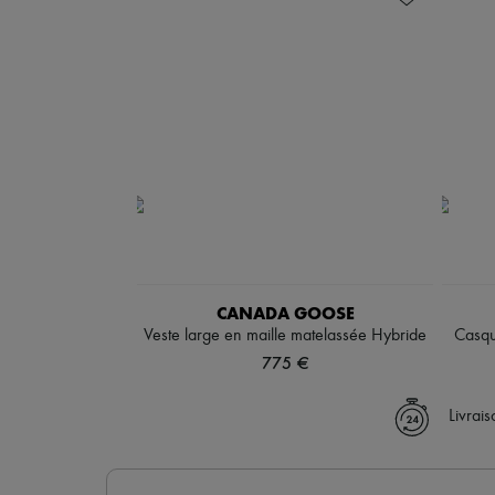
CANADA GOOSE
Veste large en maille matelassée Hybride
Casqu
775 €
Livrai