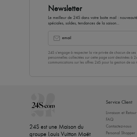
Newsletter
Le meilleur de 24S dans votre boite mail : nouveautés,
spéciales, soldes, tendances de la saison...
email
24S s’engage à respecter la vie privée de chacun de ses 
personnelles collectées sur cette page sont destinées à 2
communications sur les offres 24S pour la gestion de sa re
commerciale. En vous abonnant à notre newsletter, vous 
politique de confidentialité
. Pour vous désabonner, il vous
désinscrire » en bas de page de nos emails.
Service Client
Livraison et Retour
FAQ
24S est une Maison du
Contactez-nous
Personal Shopper
groupe Louis Vuitton Moët