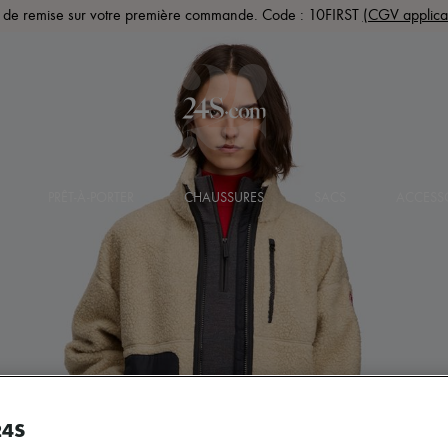
de remise sur votre première commande. Code : 10FIRST
(CGV applica
PRÊT-À-PORTER
CHAUSSURES
SACS
ACCESS
24S