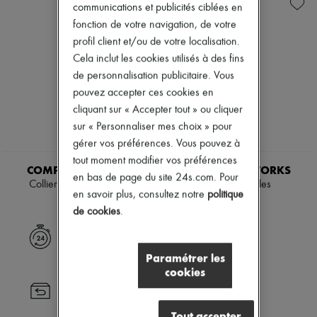
Nouveautés
communications et publicités ciblées en
Prêt-à-porter
fonction de votre navigation, de votre
Tous les produits
profil client et/ou de votre localisation.
Nouvelles marques
Cela inclut les cookies utilisés à des fins
Robes
Tops & Chemises
de personnalisation publicitaire. Vous
Ensembles
pouvez accepter ces cookies en
Vestes
cliquant sur « Accepter tout » ou cliquer
Jupes
sur « Personnaliser mes choix » pour
Plage
Shorts
gérer vos préférences. Vous pouvez à
Denim
tout moment modifier vos préférences
Mailles
COMPLETEDWORKS
COMPLETEDWORKS
en bas de page du site 24s.com. Pour
Pantalons
Collier en vermeil doré
Collier à perles
Manteaux
en savoir plus, consultez notre
politique
440 €
430 €
Cuir
de cookies
.
Tailleurs
Sweatshirts
Livraison express
Chaussures
Paramétrer les
Tous les produits
cookies
Sandales & Mules
Sneakers
Retour toujours gratuit
Ballerines
Tout accepter
Escarpins