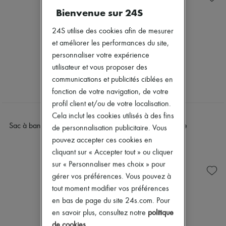
Lunettes de soleil
30 Montaigne
Nouvelles marques
Bienvenue sur 24S
Dior Book Tote
Robes
D-Journey
Tops & Chemises
24S utilise des cookies afin de mesurer
Dior Bobby
Ensembles
et améliorer les performances du site,
Dior Caro
Vestes
Dior Toujours
personnaliser votre expérience
Jupes
My Dior
Plage
utilisateur et vous proposer des
Saddle
Shorts
communications et publicités ciblées en
Manteaux & Vestes
Denim
fonction de votre navigation, de votre
Robes
Mailles
Vestes
Pantalons
profil client et/ou de votre localisation.
Mailles
Manteaux
DIOR
DIOR
Cela inclut les cookies utilisés à des fins
Pantalons
Cuir
Sac à bandoulière Saddle mini
Sac Saddle
de personnalisation publicitaire. Vous
Chemises
Tailleurs
3 450 €
3 900 €
Hauts
pouvez accepter ces cookies en
Sweatshirts
T-Shirts
Chaussures
cliquant sur « Accepter tout » ou cliquer
Bottes & Bottines
Tous les produits
sur « Personnaliser mes choix » pour
Escarpins
Sandales & Mules
gérer vos préférences. Vous pouvez à
Sandales & Mules
Sneakers
Sneakers
tout moment modifier vos préférences
Ballerines
Escarpins
en bas de page du site 24s.com. Pour
Bottes & Bottines
en savoir plus, consultez notre
politique
Mocassins
de cookies
.