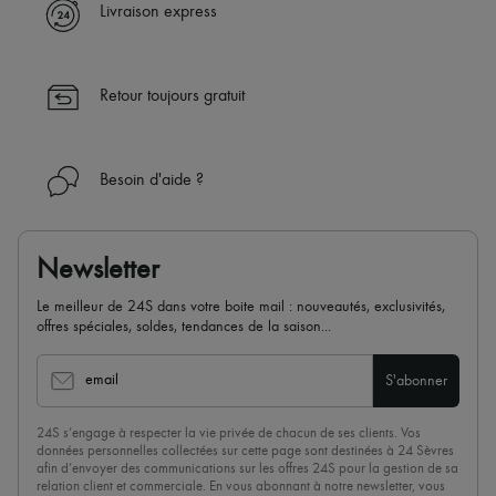
Livraison express
Retour toujours gratuit
Besoin d'aide ?
Newsletter
Le meilleur de 24S dans votre boite mail : nouveautés, exclusivités,
offres spéciales, soldes, tendances de la saison...
email
S'abonner
24S s’engage à respecter la vie privée de chacun de ses clients. Vos
données personnelles collectées sur cette page sont destinées à 24 Sèvres
afin d’envoyer des communications sur les offres 24S pour la gestion de sa
relation client et commerciale. En vous abonnant à notre newsletter, vous