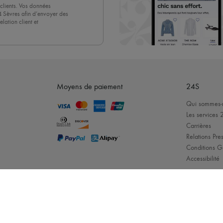
clients. Vos données
4 Sèvres afin d’envoyer des
lation client et
acceptez sans réserve notre
 suffit de cliquer sur « Se
Moyens de paiement
24S
Qui sommes-
Les services 
Carrières
Relations Pres
Conditions G
Accessibilité
ques :
Celine
-
Chloe
-
Louis Vuitton
-
Dior
-
Max Mara
-
Jacquemus
-
Loewe
-
M
Mentions légales
-
Cookies