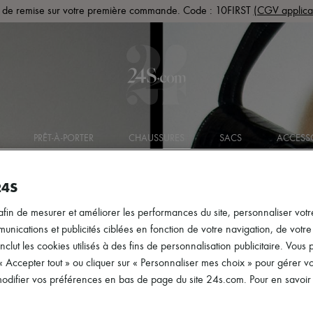
de remise sur votre première commande. Code : 10FIRST
(CGV applica
PRÊT-À-PORTER
CHAUSSURES
SACS
ACCESS
24S
afin de mesurer et améliorer les performances du site, personnaliser votre
ications et publicités ciblées en fonction de votre navigation, de votre p
inclut les cookies utilisés à des fins de personnalisation publicitaire. Vou
 « Accepter tout » ou cliquer sur « Personnaliser mes choix » pour gérer 
difier vos préférences en bas de page du site 24s.com. Pour en savoir p