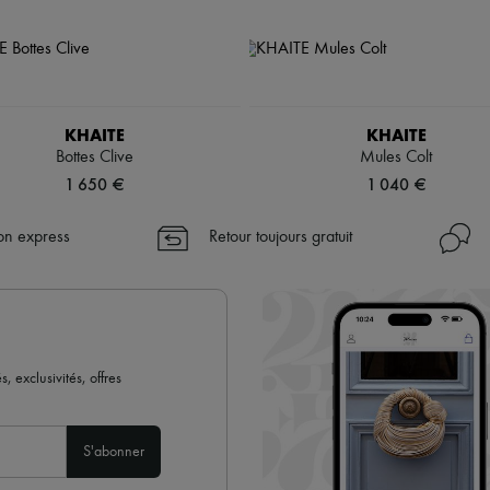
KHAITE
KHAITE
Bottes Clive
Mules Colt
1 650 €
1 040 €
son express
Retour toujours gratuit
 exclusivités, offres
S'abonner