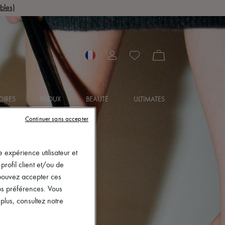
bles)
OIRES
BIJOUX
BEAUTÉ
ULTIMATES
Continuer sans accepter
 expérience utilisateur et
rofil client et/ou de
s pouvez accepter ces
vos préférences. Vous
lus, consultez notre