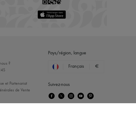
Pays/région, langue
nous ?
Français
€
24S
se et Partenariat
Suivez-nous
énérales de Vente
cQueen
...