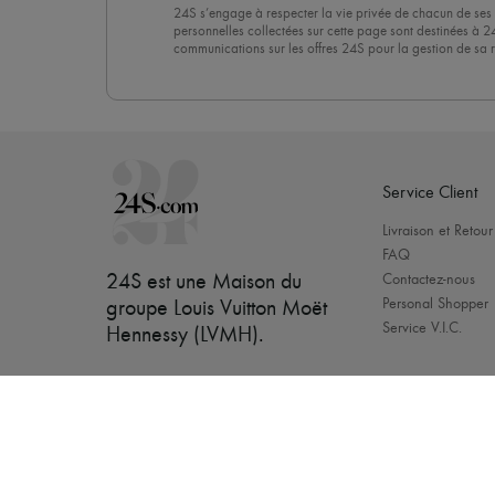
24S s’engage à respecter la vie privée de chacun de ses 
personnelles collectées sur cette page sont destinées à 2
communications sur les offres 24S pour la gestion de sa re
commerciale. En vous abonnant à notre newsletter, vous 
politique de confidentialité
. Pour vous désabonner, il vous
désinscrire » en bas de page de nos emails.
Service Client
Livraison et Retour
FAQ
24S est une Maison du
Contactez-nous
Personal Shopper
groupe Louis Vuitton Moët
Service V.I.C.
Hennessy (LVMH)
.
[object Object]
Nos mar