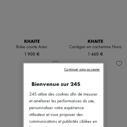
Bottes & Bottines
Mocassins
Mary Janes
Richelieus & Derbies
Espadrilles
Sacs
Tous les produits
KHAITE
KHAITE
Sacs bandoulière
Robe courte Astor
Cardigan en cachemire Nora
Sacs porté épaule
Sacs porté main
1 900 €
1 460 €
Paniers
Pochettes
Bagages
Continuer sans accepter
Sacs à dos
Sacs seau
Bienvenue sur 24S
Sacs mini
Best-sellers
24S utilise des cookies afin de mesurer
Accessoires
et améliorer les performances du site,
Tous les produits
Lunettes de soleil
personnaliser votre expérience
Ceintures
utilisateur et vous proposer des
Petite maroquinerie
communications et publicités ciblées en
Écharpes & Foulards