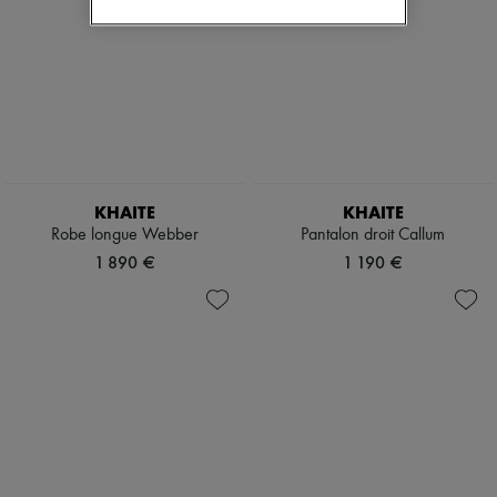
KHAITE
KHAITE
Robe longue Webber
Pantalon droit Callum
1 890 €
1 190 €