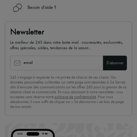
Besoin d'aide ?
Newsletter
Le meilleur de 24S dans votre boite mail : nouveautés, exclusivités,
offres spéciales, soldes, tendances de la saison...
email
S'abonner
24S s’engage à respecter la vie privée de chacun de ses clients. Vos
données personnelles collectées sur cette page sont destinées à 24 Sèvres
afin d’envoyer des communications sur les offres 24S pour la gestion de sa
relation client et commerciale. En vous abonnant à notre newsletter, vous
acceptez sans réserve notre
politique de confidentialité
. Pour vous
désabonner, il vous suffit de cliquer sur « Se désinscrire » en bas de page
de nos emails.