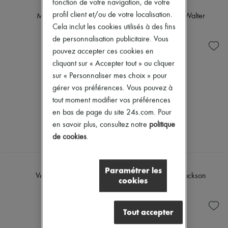
fonction de votre navigation, de votre
Chapeaux
KHAITE
KHAITE
Accessoires de Sacs & Porte-clé
profil client et/ou de votre localisation.
Mini jupe Jett
Pantalon large Walter
Accessoires cheveux
Cela inclut les cookies utilisés à des fins
1 890 €
1 320 €
Tech & Style de vie
de personnalisation publicitaire. Vous
Gants
Bijoux
pouvez accepter ces cookies en
Tous les produits
cliquant sur « Accepter tout » ou cliquer
Boucles d'oreilles
sur « Personnaliser mes choix » pour
Colliers
gérer vos préférences. Vous pouvez à
Bracelets
Bagues
tout moment modifier vos préférences
Beauté
en bas de page du site 24s.com. Pour
Tous les produits
en savoir plus, consultez notre
politique
Parfums
de cookies
.
Bougies & Parfums d'intérieur
Maquillage
Soins visage
KHAITE
KHAITE
Soins corps
Paramétrer les
Veste Cordan
Pull à col polo Jackson
Soins cheveux
cookies
Solaires
2 200 €
1 450 €
Format voyage
Ultimates
Tout accepter