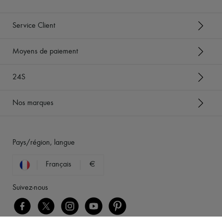
Service Client
Moyens de paiement
24S
Nos marques
Pays/région, langue
Français
€
Suivez-nous
[object Object]