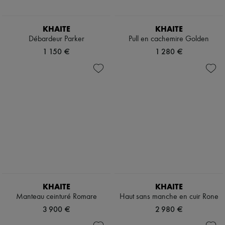
KHAITE
KHAITE
Débardeur Parker
Pull en cachemire Golden
1 150 €
1 280 €
KHAITE
KHAITE
Manteau ceinturé Romare
Haut sans manche en cuir Rone
3 900 €
2 980 €