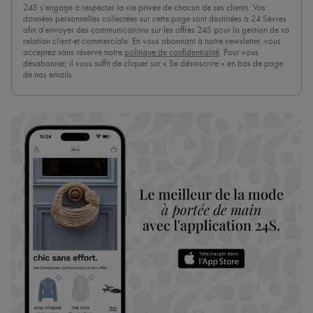
24S s’engage à respecter la vie privée de chacun de ses clients. Vos
données personnelles collectées sur cette page sont destinées à 24 Sèvres
afin d’envoyer des communications sur les offres 24S pour la gestion de sa
relation client et commerciale. En vous abonnant à notre newsletter, vous
acceptez sans réserve notre
politique de confidentialité
. Pour vous
désabonner, il vous suffit de cliquer sur « Se désinscrire » en bas de page
de nos emails.