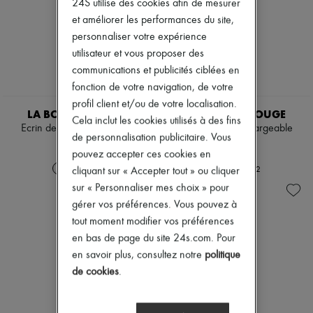
24S utilise des cookies afin de mesurer
Nouvelles marques
et améliorer les performances du site,
Robes
personnaliser votre expérience
Tops & Chemises
Ensembles
utilisateur et vous proposer des
Vestes
communications et publicités ciblées en
Jupes
fonction de votre navigation, de votre
Plage
Shorts
profil client et/ou de votre localisation.
LA BOUCHE ROUGE
LA BOUCHE ROUGE
Denim
Cela inclut les cookies utilisés à des fins
Ecrin de cuir rechargeable
Ecrin de cuir rechargeable
Mailles
de personnalisation publicitaire. Vous
Pantalons
65 €
65 €
pouvez accepter ces cookies en
Manteaux
Cuir
+
2
+
2
cliquant sur « Accepter tout » ou cliquer
Tailleurs
sur « Personnaliser mes choix » pour
Sweatshirts
gérer vos préférences. Vous pouvez à
Chaussures
tout moment modifier vos préférences
Tous les produits
Sandales & Mules
en bas de page du site 24s.com. Pour
Sneakers
en savoir plus, consultez notre
politique
Ballerines
de cookies
.
Escarpins
Bottes & Bottines
Mocassins