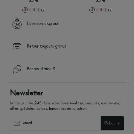
65 €
65 €
Tech & Style de vie
Gants
+
2
+
2
Bijoux
Tous les produits
Livraison express
Boucles d'oreilles
Colliers
Bracelets
Bagues
Retour toujours gratuit
Beauté
Tous les produits
Parfums
Bougies & Parfums d'intérieur
Besoin d'aide ?
Maquillage
Soins visage
Soins corps
Soins cheveux
Newsletter
Solaires
Format voyage
Le meilleur de 24S dans votre boite mail : nouveautés, exclusivités,
Ultimates
offres spéciales, soldes, tendances de la saison...
email
S'abonner