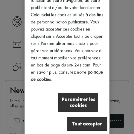
fonction de votre navigation, de votre
Nouvelles marques
profil client et/ou de votre localisation.
Robes
Cela inclut les cookies utilisés à des fins
Tops & Chemises
Livraison express
Ensembles
de personnalisation publicitaire. Vous
Vestes
pouvez accepter ces cookies en
Jupes
cliquant sur « Accepter tout » ou cliquer
Plage
sur « Personnaliser mes choix » pour
Retour toujours gratuit
Shorts
Denim
gérer vos préférences. Vous pouvez à
Mailles
tout moment modifier vos préférences
Pantalons
en bas de page du site 24s.com. Pour
Besoin d'aide ?
Manteaux
en savoir plus, consultez notre
politique
Cuir
Tailleurs
de cookies
.
Sweatshirts
Newsletter
Chaussures
Tous les produits
Paramétrer les
Le meilleur de 24S dans votre boite mail : nouveautés, exclusivités,
Sandales & Mules
cookies
offres spéciales, soldes, tendances de la saison...
Sneakers
Ballerines
Escarpins
email
S'abonner
Tout accepter
Bottes & Bottines
Mocassins