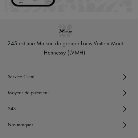
Tech & Style de vie
Gants
Bijoux
Tous les produits
Boucles d'oreilles
Colliers
Bracelets
24S est une Maison du groupe Louis Vuitton Moët
Bagues
Beauté
Hennessy (LVMH)
.
Tous les produits
Parfums
Bougies & Parfums d'intérieur
Maquillage
Service Client
Soins visage
Soins corps
Soins cheveux
Moyens de paiement
Solaires
Format voyage
24S
Ultimates
Nos marques