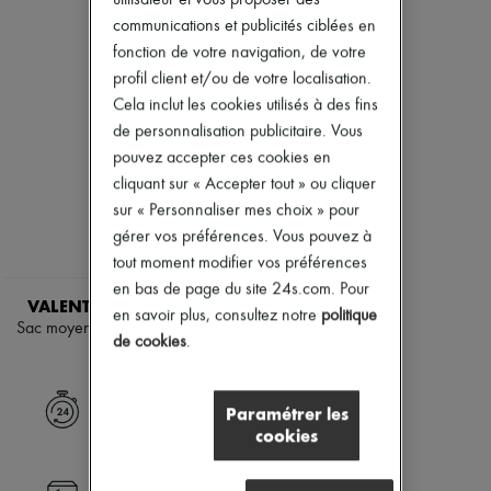
Nouveautés
communications et publicités ciblées en
Prêt-à-porter
Tous les produits
fonction de votre navigation, de votre
Nouvelles marques
profil client et/ou de votre localisation.
Robes
Cela inclut les cookies utilisés à des fins
Tops & Chemises
de personnalisation publicitaire. Vous
Ensembles
Vestes
pouvez accepter ces cookies en
Jupes
cliquant sur « Accepter tout » ou cliquer
Plage
sur « Personnaliser mes choix » pour
Shorts
gérer vos préférences. Vous pouvez à
Denim
Mailles
tout moment modifier vos préférences
Pantalons
en bas de page du site 24s.com. Pour
Manteaux
VALENTINO GARAVANI
en savoir plus, consultez notre
politique
Cuir
Sac moyen porté épaule Ohval
de cookies
.
Tailleurs
3 200 €
Sweatshirts
Chaussures
Tous les produits
Livraison express
Paramétrer les
Sandales & Mules
cookies
Sneakers
Ballerines
Escarpins