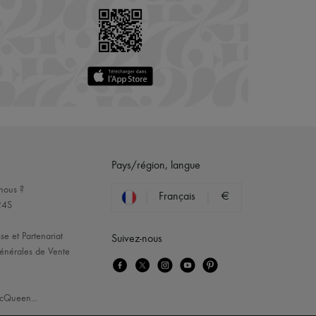
Pays/région, langue
nous ?
Français
€
24S
se et Partenariat
Suivez-nous
énérales de Vente
cQueen
...