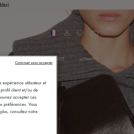
bles)
OIRES
BIJOUX
BEAUTÉ
ULTIMATES
Continuer sans accepter
 expérience utilisateur et
rofil client et/ou de
s pouvez accepter ces
vos préférences. Vous
lus, consultez notre