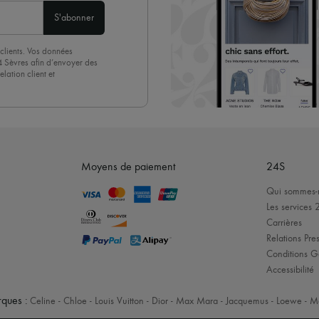
S'abonner
clients. Vos données
4 Sèvres afin d’envoyer des
lation client et
acceptez sans réserve notre
 suffit de cliquer sur « Se
Moyens de paiement
24S
Qui sommes-
Les services 
Carrières
Relations Pres
Conditions G
Accessibilité
ques :
Celine
-
Chloe
-
Louis Vuitton
-
Dior
-
Max Mara
-
Jacquemus
-
Loewe
-
M