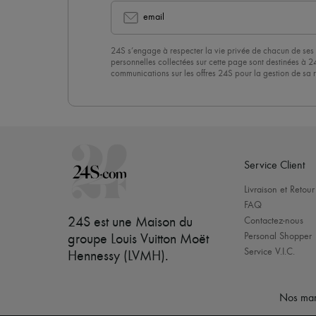
email
24S s’engage à respecter la vie privée de chacun de ses 
personnelles collectées sur cette page sont destinées à 2
communications sur les offres 24S pour la gestion de sa re
commerciale. En vous abonnant à notre newsletter, vous 
politique de confidentialité
. Pour vous désabonner, il vous
désinscrire » en bas de page de nos emails.
Service Client
Livraison et Retour
FAQ
24S est une Maison du
Contactez-nous
Personal Shopper
groupe Louis Vuitton Moët
Service V.I.C.
Hennessy (LVMH)
.
Nos mar