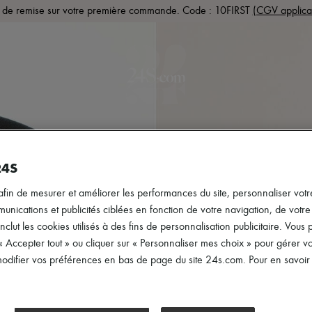
de remise sur votre première commande. Code : 10FIRST
(CGV applica
PRÊT-À-PORTER
CHAUSSURES
SACS
ACCESS
24S
afin de mesurer et améliorer les performances du site, personnaliser votre
ications et publicités ciblées en fonction de votre navigation, de votre p
inclut les cookies utilisés à des fins de personnalisation publicitaire. Vou
 « Accepter tout » ou cliquer sur « Personnaliser mes choix » pour gérer 
difier vos préférences en bas de page du site 24s.com. Pour en savoir p