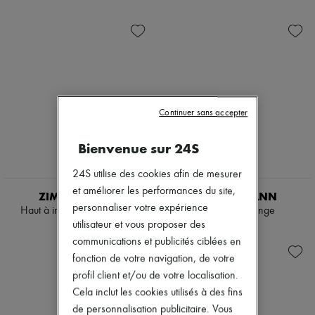
Jupes
Nouveautés
Tops & Chemisiers
Prêt-à-porter
Tous les produits
Nouvelles marques
Robes
Tops & Chemises
Ensembles
Vestes
Jupes
Continuer sans accepter
Plage
Shorts
Bienvenue sur 24S
Denim
Mailles
24S utilise des cookies afin de mesurer
Pantalons
et améliorer les performances du site,
Manteaux
ZIMMERMANN
ZIMMERMANN
Cuir
personnaliser votre expérience
Haut à imprimé Aster Scarf
Body Luna Plunge
Tailleurs
utilisateur et vous proposer des
650 €
295 €
Sweatshirts
communications et publicités ciblées en
Chaussures
fonction de votre navigation, de votre
Tous les produits
Sandales & Mules
profil client et/ou de votre localisation.
Sneakers
Cela inclut les cookies utilisés à des fins
Ballerines
de personnalisation publicitaire. Vous
Escarpins