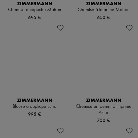
Chapeaux
ZIMMERMANN
ZIMMERMANN
Accessoires de Sacs & Porte-clé
Chemise à capuche Mahon
Chemise à imprimé Mahon
Accessoires cheveux
695 €
650 €
Tech & Style de vie
Gants
Bijoux
Tous les produits
Boucles d'oreilles
Colliers
Bracelets
Bagues
Beauté
Tous les produits
Parfums
Bougies & Parfums d'intérieur
Maquillage
Soins visage
ZIMMERMANN
ZIMMERMANN
Soins corps
Blouse à applique Luna
Chemise en denim à imprimé
Soins cheveux
Aster
Solaires
995 €
Format voyage
750 €
Ultimates