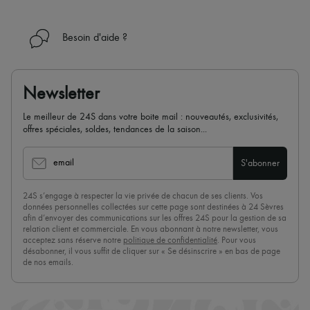
Besoin d'aide ?
Newsletter
Le meilleur de 24S dans votre boite mail : nouveautés, exclusivités,
offres spéciales, soldes, tendances de la saison...
email
S'abonner
24S s’engage à respecter la vie privée de chacun de ses clients. Vos
données personnelles collectées sur cette page sont destinées à 24 Sèvres
afin d’envoyer des communications sur les offres 24S pour la gestion de sa
relation client et commerciale. En vous abonnant à notre newsletter, vous
acceptez sans réserve notre
politique de confidentialité
. Pour vous
désabonner, il vous suffit de cliquer sur « Se désinscrire » en bas de page
de nos emails.