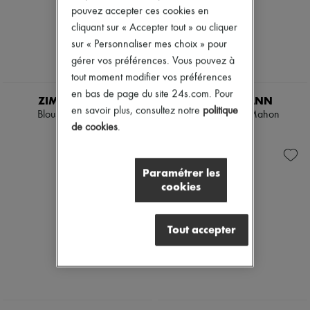
pouvez accepter ces cookies en
Bottes & Bottines
Mocassins
cliquant sur « Accepter tout » ou cliquer
Mary Janes
sur « Personnaliser mes choix » pour
Richelieus & Derbies
gérer vos préférences. Vous pouvez à
Espadrilles
Sacs
tout moment modifier vos préférences
Tous les produits
en bas de page du site 24s.com. Pour
ZIMMERMANN
ZIMMERMANN
Sacs bandoulière
en savoir plus, consultez notre
politique
Blouse Indra Billow
Chemise crop Mahon
Sacs porté épaule
de cookies
.
Sacs porté main
650 €
595 €
Paniers
Pochettes
Bagages
Paramétrer les
Sacs à dos
cookies
Sacs seau
Sacs mini
Best-sellers
Tout accepter
Accessoires
Tous les produits
Lunettes de soleil
Ceintures
Petite maroquinerie
Écharpes & Foulards