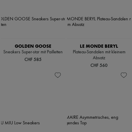
Stiefel & Stiefeletten
Mokassins
Mary Janes
Derbys & Oxfords
Espadrilles
Taschen
Alle Produkte
Crossover-Taschen
GOLDEN GOOSE
LE MONDE BERYL
Schultertaschen
Sneakers Super-star mit Pailletten
Plateau-Sandalen mit kleinem
Handtaschen
Absatz
CHF 585
Körbe
CHF 560
Täschchen
Gepäck
Rucksäcke
Bucket-Bag
Mini-Taschen
Bestsellers
Accessoires
Alle Produkte
Sonnenbrillen
Gürtel
Kleine Lederwaren
Schals