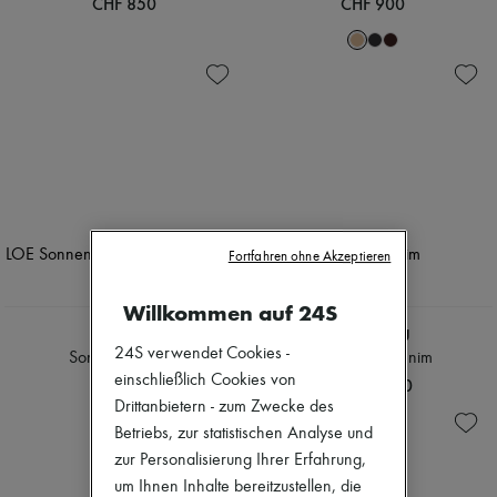
CHF 850
CHF 900
Fortfahren ohne Akzeptieren
Willkommen auf 24S
CHLOE
MIU MIU
24S verwendet Cookies -
Sonnenbrille Ivy
Hemd aus Denim
einschließlich Cookies von
CHF 378
CHF 1’440
Drittanbietern - zum Zwecke des
Betriebs, zur statistischen Analyse und
zur Personalisierung Ihrer Erfahrung,
um Ihnen Inhalte bereitzustellen, die