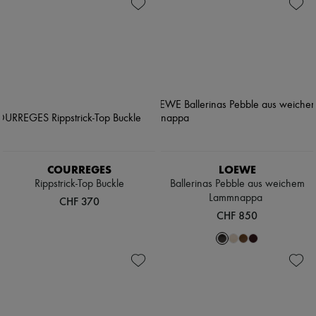
Schuhe
Neuheiten
Taschen
Bekleidung
Accessoires
Alle Produkte
Neue Marken
Kleider
Oberteile
Sets
Jacken
Röcke
Strandkleidung
Shorts
Denim
Strickwaren
COURREGES
LOEWE
Hosen
Rippstrick-Top Buckle
Ballerinas Pebble aus weichem
Mäntel
Lammnappa
CHF 370
Leder
CHF 850
Anzüge
Sweatshirts
Schuhe
Alle Produkte
Sandalen
Turnschuhe
Ballerinas
Pumps