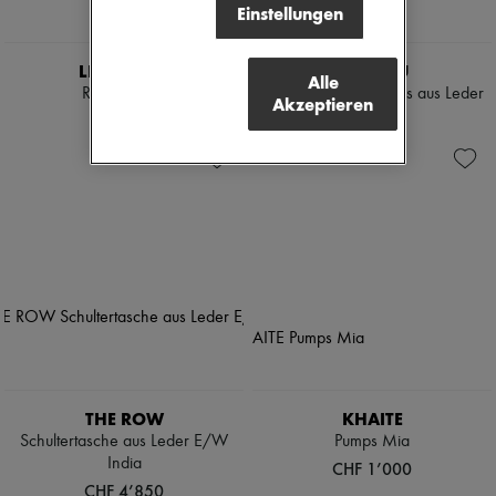
Einstellungen
LIE STUDIO
MIU MIU
Alle
Ring Audrey
Mary Jane Mokassins aus Leder
Akzeptieren
CHF 190
CHF 930
THE ROW
KHAITE
Schultertasche aus Leder E/W
Pumps Mia
India
CHF 1’000
CHF 4’850