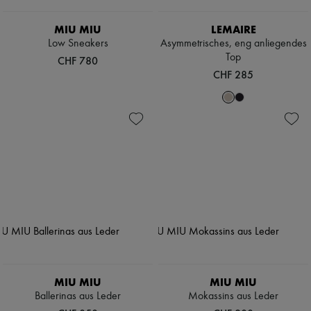
Hüte
Taschenschmuck und Schlüsselanhänger
MIU MIU
LEMAIRE
Haar-Accessoires
High-Tech & Lifestyle-Zubehör
Low Sneakers
Asymmetrisches, eng anliegendes
Handschuhe
Top
CHF 780
Schmuck
CHF 285
Alle Produkte
Ohrringe
Halsketten
Armbänder
Ringe
Beauty
Alle Produkte
Parfums
Kerzen & Raumdüfte
Make-up
Gesichtspflege
Körperpflege
Haarpflege
Sonnenschutz
Mini- und Reiseformate
Ultimates
MIU MIU
MIU MIU
Ballerinas aus Leder
Mokassins aus Leder