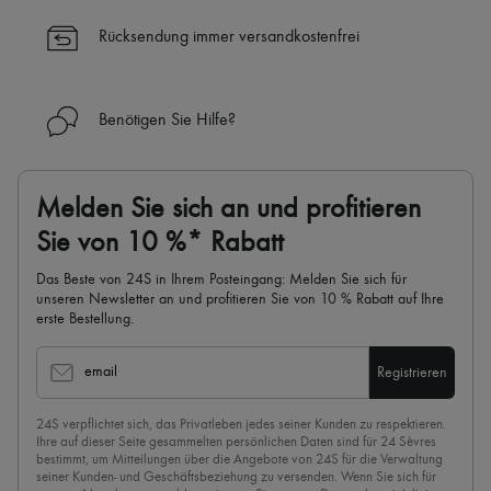
Rücksendung immer versandkostenfrei
Benötigen Sie Hilfe?
Melden Sie sich an und profitieren
Sie von 10 %* Rabatt
Das Beste von 24S in Ihrem Posteingang: Melden Sie sich für
unseren Newsletter an und profitieren Sie von 10 % Rabatt auf Ihre
erste Bestellung.
email
Registrieren
24S verpflichtet sich, das Privatleben jedes seiner Kunden zu respektieren.
Ihre auf dieser Seite gesammelten persönlichen Daten sind für 24 Sèvres
bestimmt, um Mitteilungen über die Angebote von 24S für die Verwaltung
seiner Kunden- und Geschäftsbeziehung zu versenden. Wenn Sie sich für