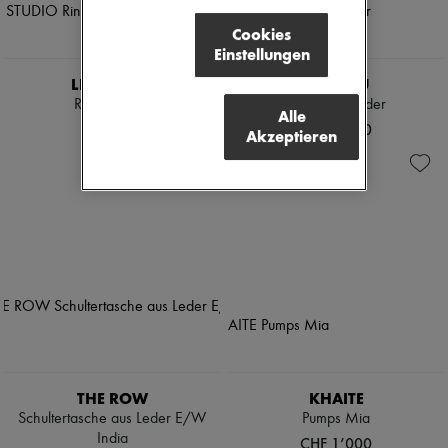
Cookies
Einstellungen
LIE STUDIO
MIU MIU
Ring Audrey
Clogs aus Leder
Alle
CHF 190
CHF 1’350
Akzeptieren
THE ROW
KHAITE
Schultertasche aus Leder E/W
Pumps Mia
India
CHF 1’000