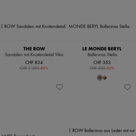
THE ROW
LE MONDE BERYL
Sandalen mit Knotendetail Vika
Ballerinas Stella
CHF 834
CHF 353
-
40
%
-
30
%
CHF 1’390
CHF 505