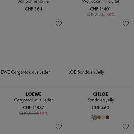
Aly Sonnenbrille
Wolljacke mit Gürtel
CHF 364
CHF 1’401
-
40
%
CHF 2’335
LOEWE
CHLOE
Cargorock aus Leder
Sandalen Jelly
CHF 1’887
CHF 460
-
50
%
CHF 3’775