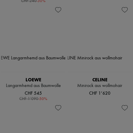
-
30
%
CHF 240
LOEWE
CELINE
Langarmhemd aus Baumwolle
Minirock aus wollmohair
CHF 545
CHF 1’620
-
50
%
CHF 1’090