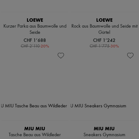
LOEWE
LOEWE
Kurzer Parka aus Baumwolle und
Rock aus Baumwolle und Seide mit
Seide
Gürtel
CHF 1’688
CHF 1’242
-
20
%
-
30
%
CHF 2’110
CHF 1’775
MIU MIU
MIU MIU
Tasche Beau aus Wildleder
Sneakers Gymnasium