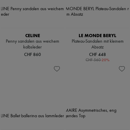
Pumps
Stiefel & Stiefeletten
Mokassins
Mary Janes
Derbys & Oxfords
Espadrilles
CELINE
LE MONDE BERYL
Taschen
Penny sandalen aus weichem
Plateau-Sandalen mit kleinem
Alle Produkte
kalbsleder
Absatz
Crossover-Taschen
CHF 860
CHF 448
Schultertaschen
-
20
%
Handtaschen
CHF 560
Körbe
Täschchen
Gepäck
Rucksäcke
Bucket-Bag
Mini-Taschen
Bestsellers
Accessoires
Alle Produkte
Sonnenbrillen
Gürtel
Kleine Lederwaren