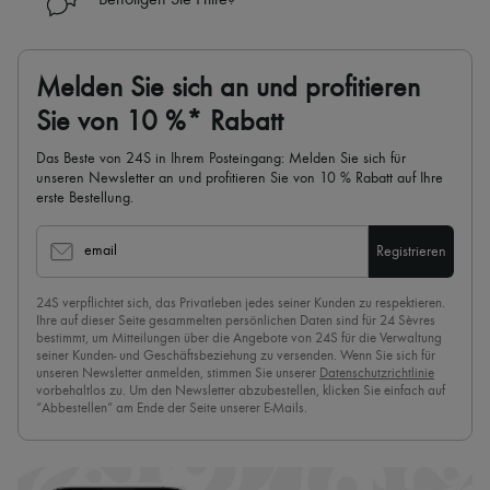
Benötigen Sie Hilfe?
Melden Sie sich an und profitieren
Sie von 10 %* Rabatt
Das Beste von 24S in Ihrem Posteingang: Melden Sie sich für
unseren Newsletter an und profitieren Sie von 10 % Rabatt auf Ihre
erste Bestellung.
email
Registrieren
24S verpflichtet sich, das Privatleben jedes seiner Kunden zu respektieren.
Ihre auf dieser Seite gesammelten persönlichen Daten sind für 24 Sèvres
bestimmt, um Mitteilungen über die Angebote von 24S für die Verwaltung
seiner Kunden- und Geschäftsbeziehung zu versenden. Wenn Sie sich für
unseren Newsletter anmelden, stimmen Sie unserer
Datenschutzrichtlinie
vorbehaltlos zu. Um den Newsletter abzubestellen, klicken Sie einfach auf
“Abbestellen” am Ende der Seite unserer E-Mails.