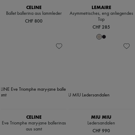
Schals
CELINE
LEMAIRE
Hüte
Taschenschmuck und Schlüsselanhänger
Ballet ballerina aus lammleder
Asymmetrisches, eng anliegendes
Haar-Accessoires
Top
CHF 800
High-Tech & Lifestyle-Zubehör
CHF 285
Handschuhe
Schmuck
Alle Produkte
Ohrringe
Halsketten
Armbänder
Ringe
Beauty
Alle Produkte
Parfums
Kerzen & Raumdüfte
Make-up
Gesichtspflege
Körperpflege
Haarpflege
Sonnenschutz
CELINE
MIU MIU
Mini- und Reiseformate
Eve Triomphe mary-jane ballerinas
Ledersandalen
Ultimates
aus samt
CHF 990