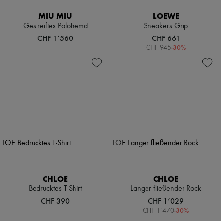
MIU MIU
LOEWE
Gestreiftes Polohemd
Sneakers Grip
CHF 1’560
CHF 661
-
30
%
CHF 945
CHLOE
CHLOE
Bedrucktes T-Shirt
Langer fließender Rock
CHF 390
CHF 1’029
-
30
%
CHF 1’470