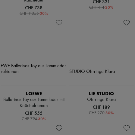
Kalbsleder
CHF 331
CHF 738
-
20
%
CHF 414
-
30
%
CHF 1’055
LOEWE
LIE STUDIO
Ballerinas Toy aus Lammleder mit
Ohrringe Klara
Knöchelriemen
CHF 189
CHF 555
-
30
%
CHF 270
-
30
%
CHF 794