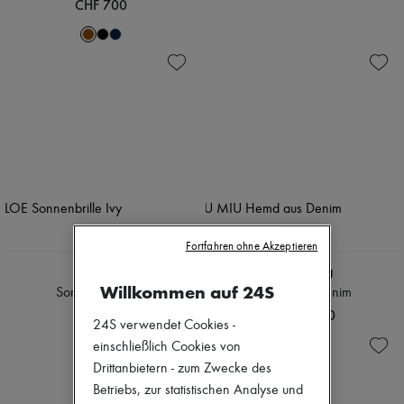
CHF 700
Fortfahren ohne Akzeptieren
CHLOE
MIU MIU
Willkommen auf 24S
Sonnenbrille Ivy
Hemd aus Denim
CHF 378
CHF 1’440
24S verwendet Cookies -
einschließlich Cookies von
Drittanbietern - zum Zwecke des
Betriebs, zur statistischen Analyse und