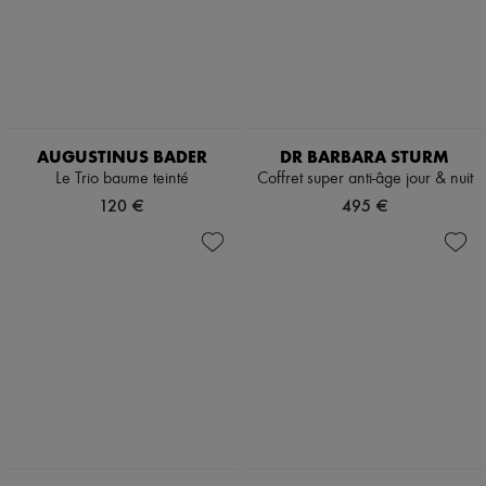
AUGUSTINUS BADER
DR BARBARA STURM
Le Trio baume teinté
Coffret super anti-âge jour & nuit
120 €
495 €