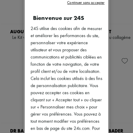
Continuer sans accepter
Mascaras
Bottes & Bottines
Vernis à ongles
Mocassins
Crayons & Eyeliners
Mary Janes
Bienvenue sur 24S
Anti-rides & Anti-âges
Richelieus & Derbies
Nettoyants & Démaquillants
Espadrilles
24S utilise des cookies afin de mesurer
AUGUSTINUS BADER
VALMONT
Hydratants & Nourrissants
Sacs
et améliorer les performances du site,
Soins des lèvres & des yeux
Le Kit voyage fraicheur
Masque régénérant au collagène
Tous les produits
Masques & Gommages
personnaliser votre expérience
5 x 60 ml
Sacs bandoulière
160 €
Purifiants & Matifiants
Sacs porté épaule
utilisateur et vous proposer des
643 €
Coffrets
Sacs porté main
communications et publicités ciblées en
Mini parfums
Paniers
fonction de votre navigation, de votre
Mini soin visage
Pochettes
profil client et/ou de votre localisation.
Bagages
Sacs à dos
Cela inclut les cookies utilisés à des fins
Sacs seau
de personnalisation publicitaire. Vous
Sacs mini
pouvez accepter ces cookies en
Best-sellers
cliquant sur « Accepter tout » ou cliquer
Accessoires
Tous les produits
sur « Personnaliser mes choix » pour
Lunettes de soleil
gérer vos préférences. Vous pouvez à
Ceintures
tout moment modifier vos préférences
Petite maroquinerie
en bas de page du site 24s.com. Pour
Écharpes & Foulards
DR BARBARA STURM
AUGUSTINUS BADER