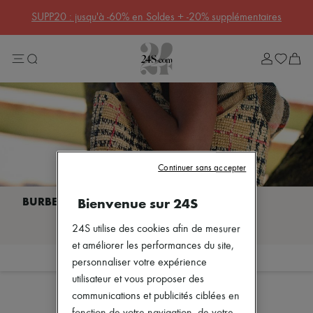
10% de remise sur votre première commande. Code : 10FIRST
(CGV
applicables)
Soldes
Lost in Paris
Sélection Rive Gauche
Sélection Rive Droite
Marques
Plus de marques
Nouvelles marques
Acne Studios
Bottega Veneta
Celine
Continuer sans accepter
Chloé
Coach
Dior
Bienvenue sur 24S
Eres
Je découvre BURBERRY
Isabel Marant
24S utilise des cookies afin de mesurer
Khaite
et améliorer les performances du site,
Loewe
Filtrer
Trier
personnaliser votre expérience
Louis Vuitton
Soldes
Miu Miu
utilisateur et vous proposer des
Soeur
communications et publicités ciblées en
The Row