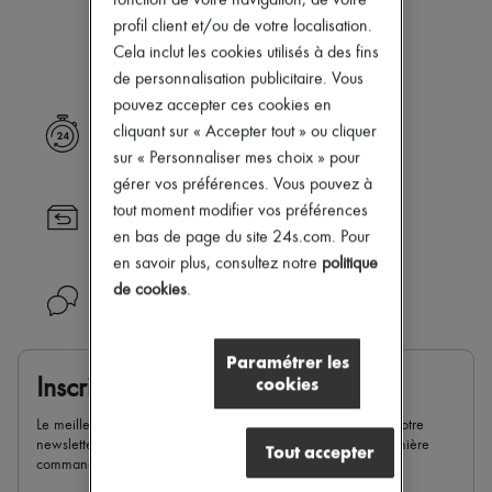
fonction de votre navigation, de votre
Notre sélection n’est pas encore
Zimmermann
profil client et/ou de votre localisation.
Nouveautés
disponible.
Prêt-à-porter
Cela inclut les cookies utilisés à des fins
Tous les produits
de personnalisation publicitaire. Vous
Nouvelles marques
pouvez accepter ces cookies en
Robes
cliquant sur « Accepter tout » ou cliquer
Livraison express
Tops & Chemises
Ensembles
sur « Personnaliser mes choix » pour
Vestes
gérer vos préférences. Vous pouvez à
Jupes
tout moment modifier vos préférences
Retour toujours gratuit
Plage
en bas de page du site 24s.com. Pour
Shorts
Denim
en savoir plus, consultez notre
politique
Mailles
de cookies
.
Besoin d'aide ?
Pantalons
Manteaux
Cuir
Paramétrer les
Tailleurs
cookies
Inscrivez-vous & recevez -10%
Sweatshirts
Chaussures
Le meilleur de 24S dans votre boite mail : inscrivez-vous à notre
Tous les produits
newsletter et bénéficiez de 10 % de réduction sur votre première
Sandales & Mules
Tout accepter
commande.
Sneakers
Ballerines