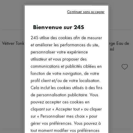
Bottes & Bottines
Mocassins
Continuer sans accepter
Mary Janes
Richelieus & Derbies
Bienvenue sur 24S
Espadrilles
Sacs
HERMÈS
HERMÈS
24S utilise des cookies afin de mesurer
Tous les produits
Vétiver Tonka, Eau de Toilette 100
Vétiver Tonka, Recharge Eau de
Sacs bandoulière
et améliorer les performances du site,
ml
Toilette, 200 ml
Sacs porté épaule
personnaliser votre expérience
Sacs porté main
300 €
408 €
utilisateur et vous proposer des
Paniers
communications et publicités ciblées en
Pochettes
Bagages
fonction de votre navigation, de votre
Sacs à dos
profil client et/ou de votre localisation.
Sacs seau
Cela inclut les cookies utilisés à des fins
Sacs mini
de personnalisation publicitaire. Vous
Best-sellers
Accessoires
pouvez accepter ces cookies en
Tous les produits
cliquant sur « Accepter tout » ou cliquer
Lunettes de soleil
sur « Personnaliser mes choix » pour
Ceintures
Petite maroquinerie
gérer vos préférences. Vous pouvez à
Écharpes & Foulards
tout moment modifier vos préférences