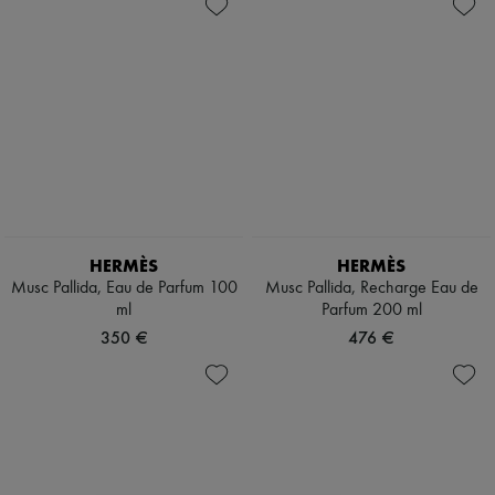
Parfums Homme
Nouveautés
Prêt-à-porter
Tous les produits
Nouvelles marques
Robes
Tops & Chemises
Ensembles
Vestes
Jupes
Plage
Shorts
Denim
Mailles
HERMÈS
HERMÈS
Pantalons
Musc Pallida, Eau de Parfum 100
Musc Pallida, Recharge Eau de
Manteaux
ml
Parfum 200 ml
Cuir
350 €
476 €
Tailleurs
Sweatshirts
Chaussures
Tous les produits
Sandales & Mules
Sneakers
Ballerines
Escarpins