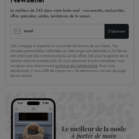
Newsletter
Le meilleur de 24S dans votre boite mail : nouveautés, exclusivités,
offres spéciales, soldes, tendances de la saison...
email
S'abonner
24S s’engage à respecter la vie privée de chacun de ses clients. Vos
données personnelles collectées sur cette page sont destinées à 24 Sèvres
afin d’envoyer des communications sur les offres 24S pour la gestion de sa
relation client et commerciale. En vous abonnant à notre newsletter, vous
acceptez sans réserve notre
politique de confidentialité
. Pour vous
désabonner, il vous suffit de cliquer sur « Se désinscrire » en bas de page
de nos emails.