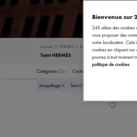
Bienvenue sur 
24S utilise des cookies 
vous proposer des commun
votre localisation. Cela 
Accueil
HERMÈS
Maquillage
Teint
cookies en cliquant sur
pouvez à tout moment mo
politique de cookies
.
Catégories
(2)
Couleurs
Prix
Tout supprimer
Maquillage
Teint