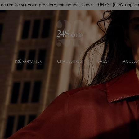
de remise sur votre première commande. Code : 10FIRST
(CGV applica
PRÊT-À-PORTER
CHAUSSURES
SACS
ACCESS