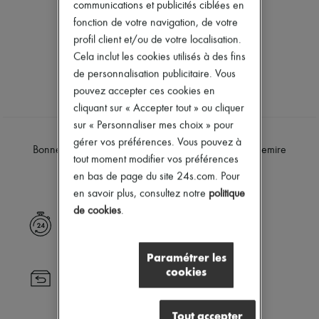
communications et publicités ciblées en
Font Tote
Nouvelles marques
Hammock
fonction de votre navigation, de votre
Robes
Pebble
Tops & Chemises
profil client et/ou de votre localisation.
Puzzle
Ensembles
Cela inclut les cookies utilisés à des fins
Manteaux
Vestes
de personnalisation publicitaire. Vous
Robes & Jupes
Jupes
Vestes
pouvez accepter ces cookies en
Plage
Jeans
Shorts
cliquant sur « Accepter tout » ou cliquer
Mailles
Denim
sur « Personnaliser mes choix » pour
Cuir
Mailles
LOEWE
LOEWE
gérer vos préférences. Vous pouvez à
Pantalons & Shorts
Pantalons
Bonnet en cachemire
Bonnet en cachemire
Chemises
tout moment modifier vos préférences
Manteaux
390 €
390 €
Hauts
Cuir
en bas de page du site 24s.com. Pour
Bottes & Bottines
Tailleurs
en savoir plus, consultez notre
politique
Sandales & Mules
Sweatshirts
Sneakers
de cookies
.
Chaussures
Livraison express
Tous les produits
Sandales & Mules
Sneakers
Paramétrer les
Ballerines
cookies
Retour toujours gratuit
Escarpins
Bottes & Bottines
Mocassins
Tout accepter