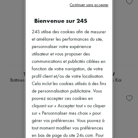
Sofia
Nouveautés
Continuer sans accepter
Vestes & Manteaux
Prêt-à-porter
Pantalons
Tous les produits
Robes & Jupes
Bienvenue sur 24S
Nouvelles marques
Hauts
Robes
Bottes & Bottines
24S utilise des cookies afin de mesurer
Tops & Chemises
Mocassins
Ensembles
et améliorer les performances du site,
Escarpins
Vestes
personnaliser votre expérience
Sandales & Mules
Jupes
Sneakers
utilisateur et vous proposer des
Plage
Shorts
communications et publicités ciblées en
NEW
Denim
fonction de votre navigation, de votre
Mailles
THE ROW
THE ROW
profil client et/ou de votre localisation.
Pantalons
Bottines Cindy extensibles
Bottines lacées Kai
Cela inclut les cookies utilisés à des fins
Manteaux
1 870 €
1 980 €
Cuir
de personnalisation publicitaire. Vous
Tailleurs
pouvez accepter ces cookies en
Sweatshirts
cliquant sur « Accepter tout » ou cliquer
Chaussures
sur « Personnaliser mes choix » pour
Tous les produits
Sandales & Mules
gérer vos préférences. Vous pouvez à
Sneakers
tout moment modifier vos préférences
Ballerines
en bas de page du site 24s.com. Pour
Escarpins