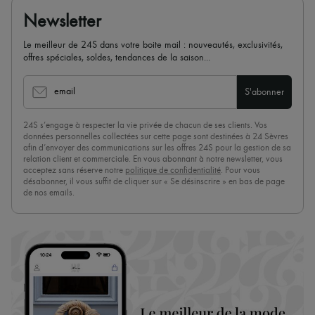
Newsletter
Le meilleur de 24S dans votre boite mail : nouveautés, exclusivités,
offres spéciales, soldes, tendances de la saison...
email
S'abonner
24S s’engage à respecter la vie privée de chacun de ses clients. Vos
données personnelles collectées sur cette page sont destinées à 24 Sèvres
afin d’envoyer des communications sur les offres 24S pour la gestion de sa
relation client et commerciale. En vous abonnant à notre newsletter, vous
acceptez sans réserve notre
politique de confidentialité
. Pour vous
désabonner, il vous suffit de cliquer sur « Se désinscrire » en bas de page
de nos emails.