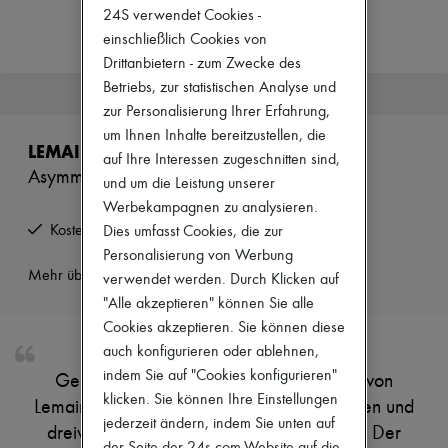
Zimmermann
24S verwendet Cookies -
Neuheiten
einschließlich Cookies von
Bekleidung
Drittanbietern - zum Zwecke des
Alle Produkte
Neue Marken
Betriebs, zur statistischen Analyse und
Dieser Artikel ist nicht mehr verfügbar.
Kleider
zur Personalisierung Ihrer Erfahrung,
Oberteile
um Ihnen Inhalte bereitzustellen, die
Sets
LEMAIRE
auf Ihre Interessen zugeschnitten sind,
Jacken
Asymmetrisches Hemdkleid
Röcke
und um die Leistung unserer
Strandkleidung
Werbekampagnen zu analysieren.
Shorts
Kostenlose Rücksendung und Abholung zu Hause
Dies umfasst Cookies, die zur
Denim
Strickwaren
Personalisierung von Werbung
Hosen
Mehr über dieses Produkt erfahren
verwendet werden. Durch Klicken auf
Mäntel
"Alle akzeptieren" können Sie alle
Leder
Cookies akzeptieren. Sie können diese
Anzüge
Sweatshirts
auch konfigurieren oder ablehnen,
Schuhe
indem Sie auf "Cookies konfigurieren"
Genieße das asymmetrische Hemdkleid von
Alle Produkte
klicken. Sie können Ihre Einstellungen
Lemaire, ein Midikleid mit gekerbtem Kragen und
Sandalen
jederzeit ändern, indem Sie unten auf
Turnschuhe
dreiviertel-Ärmeln im tiefen Armausschnitt. Der
Ballerinas