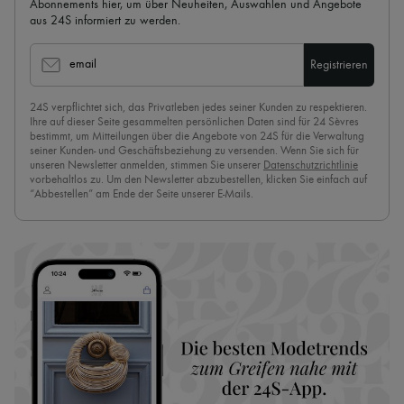
Abonnements hier, um über Neuheiten, Auswahlen und Angebote
aus 24S informiert zu werden.
email
Registrieren
24S verpflichtet sich, das Privatleben jedes seiner Kunden zu respektieren.
Ihre auf dieser Seite gesammelten persönlichen Daten sind für 24 Sèvres
bestimmt, um Mitteilungen über die Angebote von 24S für die Verwaltung
seiner Kunden- und Geschäftsbeziehung zu versenden. Wenn Sie sich für
unseren Newsletter anmelden, stimmen Sie unserer
Datenschutzrichtlinie
vorbehaltlos zu. Um den Newsletter abzubestellen, klicken Sie einfach auf
“Abbestellen” am Ende der Seite unserer E-Mails.