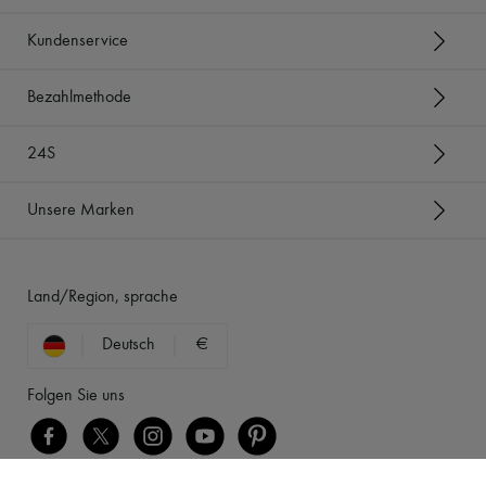
Kundenservice
Bezahlmethode
24S
Unsere Marken
Land/Region, sprache
Deutsch
€
Folgen Sie uns
[object Object]