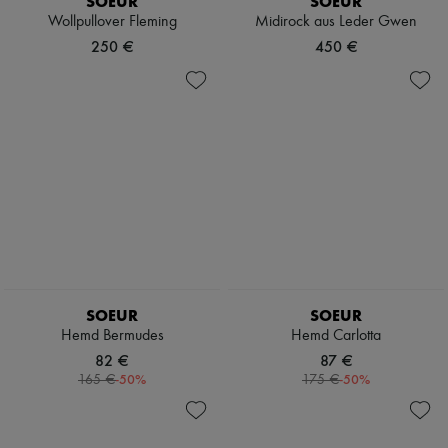
SOEUR
SOEUR
Wollpullover Fleming
Midirock aus Leder Gwen
250 €
450 €
SOEUR
SOEUR
Hemd Bermudes
Hemd Carlotta
82 €
87 €
-
50
%
-
50
%
165 €
175 €