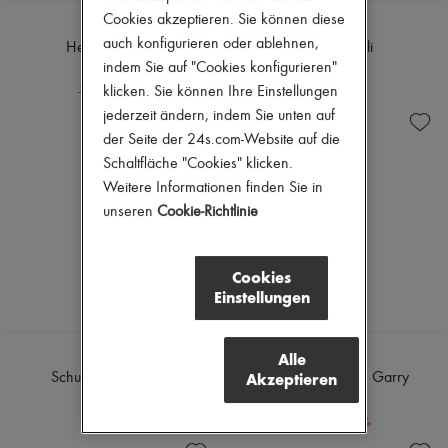
NEU
Cookies akzeptieren. Sie können diese
SOEUR
SOEUR
auch konfigurieren oder ablehnen,
Hemd Hannah
Midirock Lili
indem Sie auf "Cookies konfigurieren"
105 €
195 €
-
40
%
klicken. Sie können Ihre Einstellungen
175 €
jederzeit ändern, indem Sie unten auf
der Seite der 24s.com-Website auf die
Schaltfläche "Cookies" klicken.
Weitere Informationen finden Sie in
unseren
Cookie-Richtlinie
Cookies
Einstellungen
SOEUR
SOEUR
Alle
Akzeptieren
Schultertasche Bello
Jacke aus Denim Garry
525 €
137 €
-
50
%
275 €