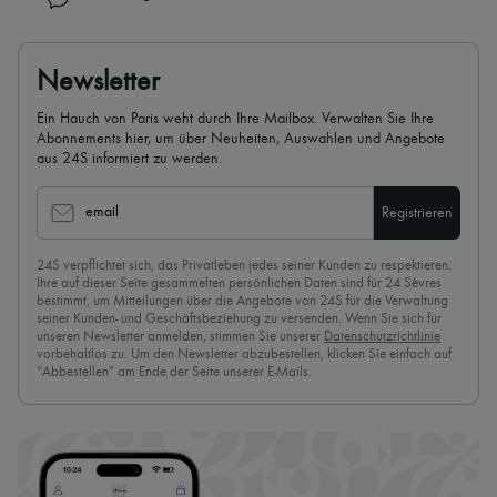
Newsletter
Ein Hauch von Paris weht durch Ihre Mailbox. Verwalten Sie Ihre
Abonnements hier, um über Neuheiten, Auswahlen und Angebote
aus 24S informiert zu werden.
email
Registrieren
24S verpflichtet sich, das Privatleben jedes seiner Kunden zu respektieren.
Ihre auf dieser Seite gesammelten persönlichen Daten sind für 24 Sèvres
bestimmt, um Mitteilungen über die Angebote von 24S für die Verwaltung
seiner Kunden- und Geschäftsbeziehung zu versenden. Wenn Sie sich für
unseren Newsletter anmelden, stimmen Sie unserer
Datenschutzrichtlinie
vorbehaltlos zu. Um den Newsletter abzubestellen, klicken Sie einfach auf
“Abbestellen” am Ende der Seite unserer E-Mails.