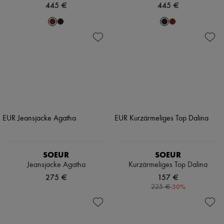
445 €
445 €
SOEUR
SOEUR
Jeansjacke Agatha
Kurzärmeliges Top Dalina
275 €
157 €
-
30
%
225 €