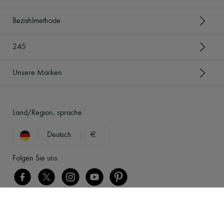
Bezahlmethode
24S
Unsere Marken
Land/Region, sprache
Deutsch
€
Folgen Sie uns
[object Object]
Rechtliche Hinweise
-
Cookies