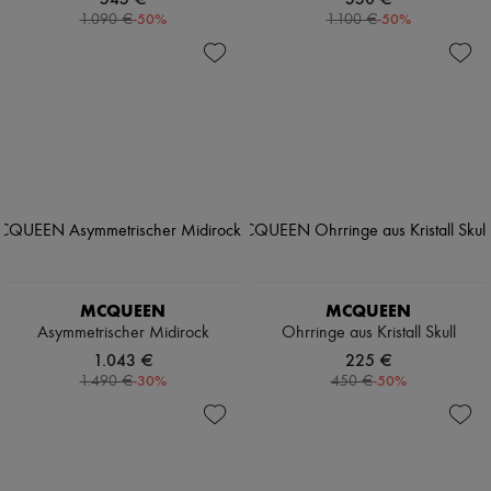
-
50
%
-
50
%
1.090 €
1.100 €
MCQUEEN
MCQUEEN
Asymmetrischer Midirock
Ohrringe aus Kristall Skull
1.043 €
225 €
-
30
%
-
50
%
1.490 €
450 €