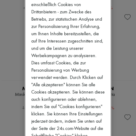
414 €
336 €
Schals
einschließlich Cookies von
Hüte
-
40
%
-
30
%
690 €
480 €
Drittanbietern - zum Zwecke des
Taschenschmuck und Schlüsselanhänger
Haar-Accessoires
Betriebs, zur statistischen Analyse und
High-Tech & Lifestyle-Zubehör
zur Personalisierung Ihrer Erfahrung,
Handschuhe
um Ihnen Inhalte bereitzustellen, die
Schmuck
auf Ihre Interessen zugeschnitten sind,
Alle Produkte
Ohrringe
und um die Leistung unserer
Halsketten
Werbekampagnen zu analysieren.
Armbänder
Dies umfasst Cookies, die zur
Ringe
Personalisierung von Werbung
Beauty
Alle Produkte
verwendet werden. Durch Klicken auf
Parfums
"Alle akzeptieren" können Sie alle
MCQUEEN
MCQUEEN
Kerzen & Raumdüfte
Cookies akzeptieren. Sie können diese
Make-up
Minikleid aus Denim
Clutch Manta
auch konfigurieren oder ablehnen,
Gesichtspflege
945 €
973 €
Körperpflege
indem Sie auf "Cookies konfigurieren"
-
50
%
-
30
%
1.890 €
1.390 €
Haarpflege
klicken. Sie können Ihre Einstellungen
Sonnenschutz
jederzeit ändern, indem Sie unten auf
Mini- und Reiseformate
Ultimates
der Seite der 24s.com-Website auf die