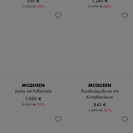
550 €
1.245 €
-
50
%
-
50
%
1.100 €
2.490 €
MCQUEEN
MCQUEEN
Jacke mit Puffärmeln
Rundhalspullover mit
Kristallstickerei
1.050 €
-
50
%
845 €
2.100 €
-
50
%
1.690 €