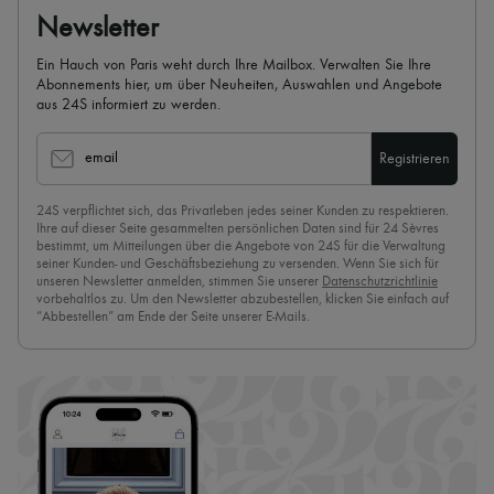
Newsletter
Ein Hauch von Paris weht durch Ihre Mailbox. Verwalten Sie Ihre
Abonnements hier, um über Neuheiten, Auswahlen und Angebote
aus 24S informiert zu werden.
email
Registrieren
24S verpflichtet sich, das Privatleben jedes seiner Kunden zu respektieren.
Ihre auf dieser Seite gesammelten persönlichen Daten sind für 24 Sèvres
bestimmt, um Mitteilungen über die Angebote von 24S für die Verwaltung
seiner Kunden- und Geschäftsbeziehung zu versenden. Wenn Sie sich für
unseren Newsletter anmelden, stimmen Sie unserer
Datenschutzrichtlinie
vorbehaltlos zu. Um den Newsletter abzubestellen, klicken Sie einfach auf
“Abbestellen” am Ende der Seite unserer E-Mails.