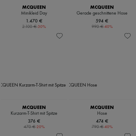
MCQUEEN
MCQUEEN
Minikleid Day
Gerade geschnittene Hose
1.470 €
594 €
-
30
%
-
40
%
2.100 €
990 €
MCQUEEN
MCQUEEN
Kurzarm-T-Shirt mit Spitze
Hose
376 €
474 €
-
20
%
-
40
%
470 €
790 €