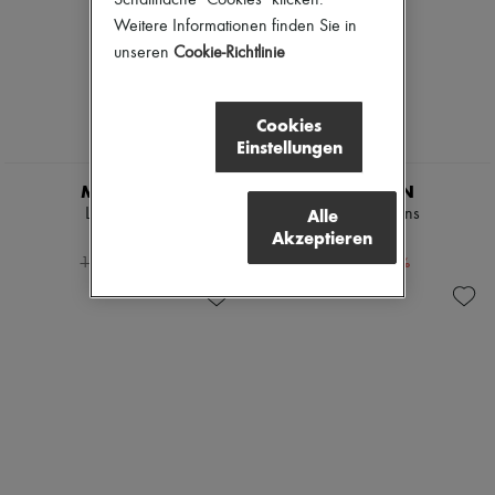
Schaltfläche "Cookies" klicken.
Weitere Informationen finden Sie in
unseren
Cookie-Richtlinie
Cookies
Einstellungen
MCQUEEN
MCQUEEN
Alle
Lederstiefel
Gerade Jeans
Akzeptieren
903 €
534 €
-
30
%
-
40
%
1.290 €
890 €