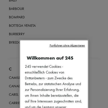
BALLY
Mokassins
Mary Janes
BARBOUR
Derbys & Oxfords
Espadrilles
BOMPARD
Taschen
Alle Produkte
BOTTEGA VENETA
Crossover-Taschen
Schultertaschen
BURBERRY
Handtaschen
Körbe
BYREDO
Fortfahren ohne Akzeptieren
Täschchen
Gepäck
Rucksäcke
Willkommen auf 24S
Bucket-Bag
Mini-Taschen
24S verwendet Cookies -
C
Bestsellers
einschließlich Cookies von
Accessoires
CAMILLA AND MARC
Drittanbietern - zum Zwecke des
Alle Produkte
Sonnenbrillen
Betriebs, zur statistischen Analyse und
CANADA GOOSE
Gürtel
zur Personalisierung Ihrer Erfahrung,
Kleine Lederwaren
CAREL
um Ihnen Inhalte bereitzustellen, die
Schals
auf Ihre Interessen zugeschnitten sind,
Hüte
CARRIERE FRERES
Taschenschmuck und Schlüsselanhänger
und um die Leistung unserer