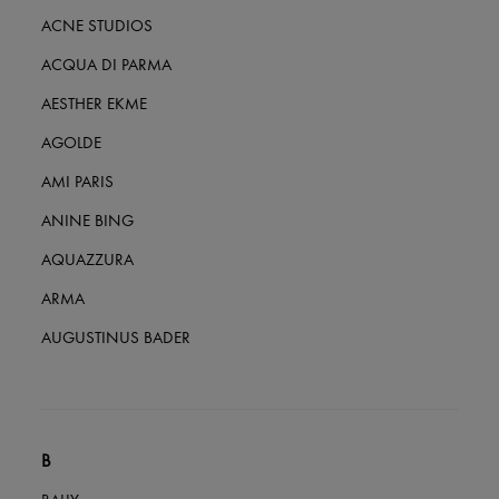
Alle Produkte
ACNE STUDIOS
Neue Marken
Kleider
ACQUA DI PARMA
Oberteile
Sets
AESTHER EKME
Jacken
Röcke
AGOLDE
Strandkleidung
AMI PARIS
Shorts
Denim
ANINE BING
Strickwaren
Hosen
AQUAZZURA
Mäntel
Leder
ARMA
Anzüge
Sweatshirts
AUGUSTINUS BADER
Schuhe
Alle Produkte
Sandalen
Turnschuhe
Ballerinas
Pumps
B
Stiefel & Stiefeletten