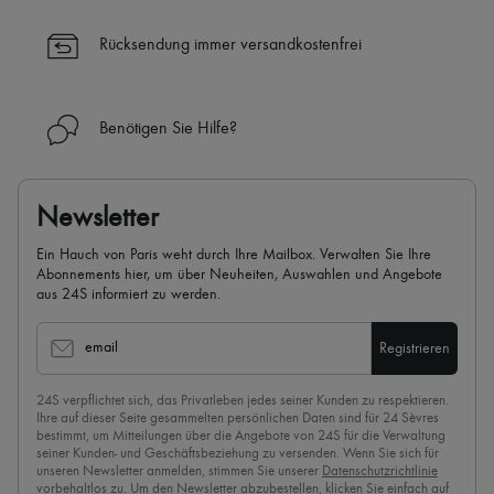
Rücksendung immer versandkostenfrei
Benötigen Sie Hilfe?
Newsletter
Ein Hauch von Paris weht durch Ihre Mailbox. Verwalten Sie Ihre
Abonnements hier, um über Neuheiten, Auswahlen und Angebote
aus 24S informiert zu werden.
email
Registrieren
24S verpflichtet sich, das Privatleben jedes seiner Kunden zu respektieren.
Ihre auf dieser Seite gesammelten persönlichen Daten sind für 24 Sèvres
bestimmt, um Mitteilungen über die Angebote von 24S für die Verwaltung
seiner Kunden- und Geschäftsbeziehung zu versenden. Wenn Sie sich für
unseren Newsletter anmelden, stimmen Sie unserer
Datenschutzrichtlinie
vorbehaltlos zu. Um den Newsletter abzubestellen, klicken Sie einfach auf