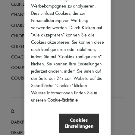
Haar-Accessoires
CELINE
Werbekampagnen zu analysieren.
High-Tech & Lifestyle-Zubehör
Dies umfasst Cookies, die zur
Handschuhe
CHANTECAILLE
Personalisierung von Werbung
Schmuck
CHARLOTTE CHESNAIS
Alle Produkte
verwendet werden. Durch Klicken auf
Ohrringe
"Alle akzeptieren" können Sie alle
CHLOE
Halsketten
Cookies akzeptieren. Sie können diese
Armbänder
CITIZENS OF HUMANITY
auch konfigurieren oder ablehnen,
Ringe
Beauty
indem Sie auf "Cookies konfigurieren"
COACH
Alle Produkte
klicken. Sie können Ihre Einstellungen
Parfums
COMPLETEDWORKS
jederzeit ändern, indem Sie unten auf
Kerzen & Raumdüfte
Make-up
der Seite der 24s.com-Website auf die
COURREGES
Gesichtspflege
Schaltfläche "Cookies" klicken.
Körperpflege
Weitere Informationen finden Sie in
Haarpflege
unseren
Cookie-Richtlinie
Sonnenschutz
Mini- und Reiseformate
D
Ultimates
Cookies
DARKPARK
Einstellungen
DEMELLIER