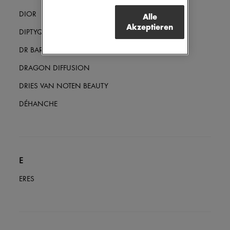
DIOR
Alle
Akzeptieren
DIPTYQUE
DR BARBARA STURM
DRAGON DIFFUSION
DRIES VAN NOTEN BEAUTY
DÉHANCHE
E
ERES