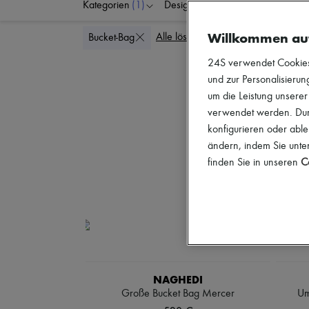
Kategorien
(1)
Designer
Farben
G
Willkommen au
Alle löschen
Bucket-Bag
24S verwendet Cookies -
und zur Personalisierung
um die Leistung unsere
verwendet werden. Durc
konfigurieren oder able
ändern, indem Sie unten
finden Sie in unseren
Co
NAGHEDI
Große Bucket Bag Mercer
Um