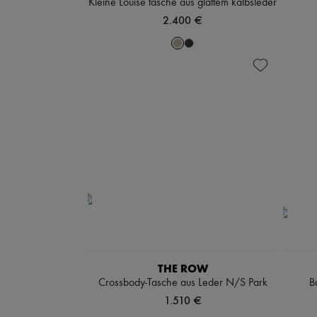
Kleine Louise tasche aus glattem kalbsleder
2.400 €
THE ROW
Crossbody-Tasche aus Leder N/S Park
B
1.510 €