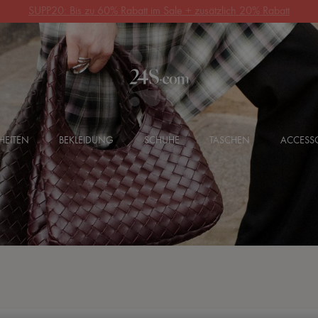
10% Rabatt auf Ihre erste Bestellung. Code: 10FIRST
(Siehe AGB)
HEITEN
BEKLEIDUNG
SCHUHE
TASCHEN
ACCESSO