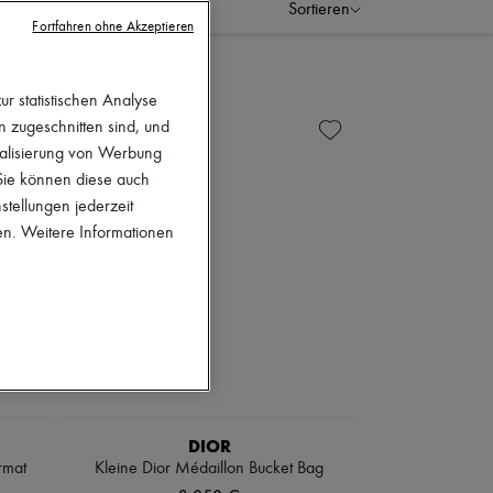
Sortieren
Fortfahren ohne Akzeptieren
r statistischen Analyse
en zugeschnitten sind, und
nalisierung von Werbung
 Sie können diese auch
stellungen jederzeit
en. Weitere Informationen
DIOR
rmat
Kleine Dior Médaillon Bucket Bag