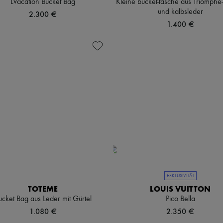
LVacation Bucket Bag
Kleine bucket-tasche aus Triomphe
und kalbsleder
2.300 €
1.400 €
EXKLUSIVITÄT
TOTEME
LOUIS VUITTON
ucket Bag aus Leder mit Gürtel
Pico Bella
1.080 €
2.350 €