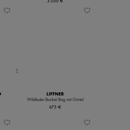
3.050 €
O
LIFFNER
Wildleder-Bucket Bag mit Gürtel
675 €