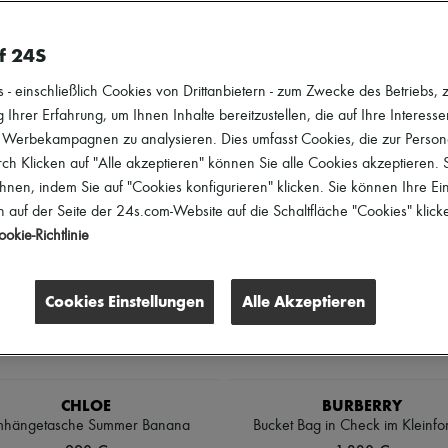
eschlecht
Preis
Rabatte
f 24S
 einschließlich Cookies von Drittanbietern - zum Zwecke des Betriebs, zu
 Ihrer Erfahrung, um Ihnen Inhalte bereitzustellen, die auf Ihre Interess
r Werbekampagnen zu analysieren. Dies umfasst Cookies, die zur Perso
h Klicken auf "Alle akzeptieren" können Sie alle Cookies akzeptieren.
hnen, indem Sie auf "Cookies konfigurieren" klicken. Sie können Ihre Ein
 auf der Seite der 24s.com-Website auf die Schaltfläche "Cookies" klick
okie-Richtlinie
Cookies Einstellungen
Alle Akzeptieren
CHLOE
BURBERRY
hängetasche Summer Banana
Bucket Bag in Check im Kleinfo