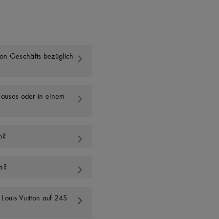
on Geschäfts bezüglich
Hauses oder in einem
h?
an?
 Louis Vuitton auf 24S