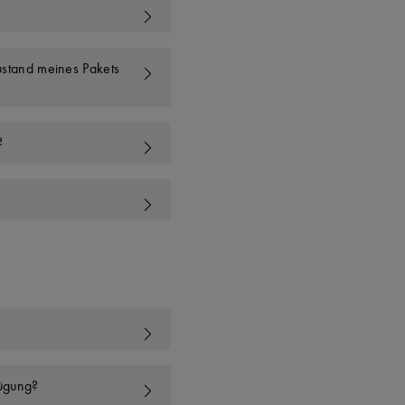
ustand meines Pakets
?
fügung?