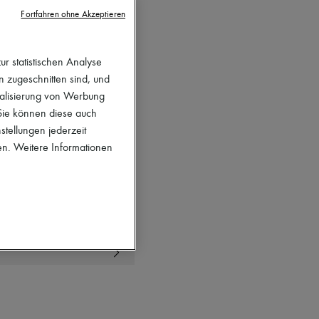
Fortfahren ohne Akzeptieren
r statistischen Analyse
en zugeschnitten sind, und
nalisierung von Werbung
 Sie können diese auch
stellungen jederzeit
verfügbar ist. Wie kann
en. Weitere Informationen
auf 24S verfügbar ist.