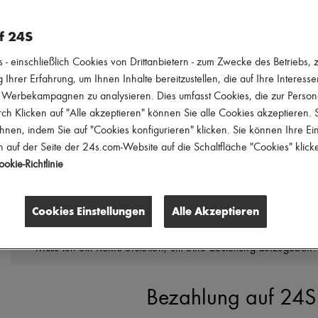
f 24S
Bieten Sie Muster für den Kauf von Schönheitsprodukten an?
 einschließlich Cookies von Drittanbietern - zum Zwecke des Betriebs, zu
 Ihrer Erfahrung, um Ihnen Inhalte bereitzustellen, die auf Ihre Interess
Wie kann ich meine 24S Newsletter verwalten?
r Werbekampagnen zu analysieren. Dies umfasst Cookies, die zur Perso
h Klicken auf "Alle akzeptieren" können Sie alle Cookies akzeptieren.
hnen, indem Sie auf "Cookies konfigurieren" klicken. Sie können Ihre Ein
Ich habe auf 24S einen Artikel gesehen, der jetzt nicht mehr 
ich ihn finden?
 auf der Seite der 24s.com-Website auf die Schaltfläche "Cookies" klick
okie-Richtlinie
Ich habe einen Artikel bei Le Bon Marché gesehen, der nicht 
Wie kann ich ihn finden?
Cookies Einstellungen
Alle Akzeptieren
Muss ich ein Konto erstellen, um eine Bestellung aufzugeben?
Bezahlung auf 24S