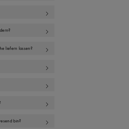
ndern?
e liefern lassen?
?
wesend bin?