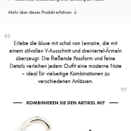
Pumps
Stiefel & Stiefeletten
Mehr über dieses Produkt erfahren
Mokassins
Mary Janes
Derbys & Oxfords
Espadrilles
Taschen
Erlebe die bluse mit schal von Lemaire, die mit
Alle Produkte
Crossover-Taschen
einem stilvollen V-Ausschnitt und dreiviertel-Ärmeln
Schultertaschen
überzeugt. Die fließende Passform und feine
Handtaschen
Details verleihen jedem Outfit eine moderne Note
Körbe
Täschchen
– ideal für vielseitige Kombinationen zu
Gepäck
verschiedenen Anlässen.
Rucksäcke
Bucket-Bag
Mini-Taschen
Bestsellers
KOMBINIEREN SIE DEN ARTIKEL MIT
Accessoires
Alle Produkte
Sonnenbrillen
Gürtel
Kleine Lederwaren