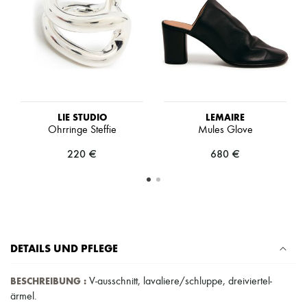
Schals
Hüte
Taschenschmuck und Schlüsselanhänger
Haar-Accessoires
High-Tech & Lifestyle-Zubehör
Handschuhe
Schmuck
Alle Produkte
Ohrringe
LIE STUDIO
LEMAIRE
Halsketten
Ohrringe Steffie
Mules Glove
Armbänder
Ringe
220 €
680 €
Beauty
Alle Produkte
Parfums
Kerzen & Raumdüfte
Make-up
Gesichtspflege
Körperpflege
DETAILS UND PFLEGE
Haarpflege
Sonnenschutz
Mini- und Reiseformate
BESCHREIBUNG
:
V-ausschnitt
,
lavaliere/schluppe
,
dreiviertel-
Ultimates
ärmel
.