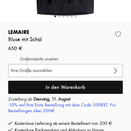
Zimmermann
Neuheiten
Bekleidung
Alle Produkte
Neue Marken
Kleider
LEMAIRE
Oberteile
Bluse mit Schal
Sets
Jacken
650 €
Röcke
Strandkleidung
Gröβentabelle ansehen
Shorts
Denim
Ihre Gröβe auswählen
Strickwaren
Hosen
Mäntel
In den Warenkorb
Leder
Anzüge
Zustellung ab
Dienstag, 11. August
Sweatshirts
-10% auf Ihre Erste Bestellung mit dem Code 10FIRST. Für
Schuhe
Bestellungen über 200€
Alle Produkte
Sandalen
Kostenlose Lieferung ab einem Bestellwert von 200 €
Turnschuhe
Ballerinas
Kostenlose Rücksendung und Abholung zu Hause