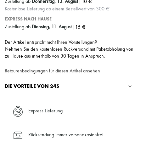
|
10 €
Zustellung ab
Donnerstag, 13. August
Kostenlose Lieferung ab einem Bestellwert von 300 €
EXPRESS NACH HAUSE
|
15 €
Zustellung ab
Dienstag, 11. August
Der Artikel entspricht nicht Ihren Vorstellungen?
Nehmen Sie den kostenlosen Rückversand mit Paketabholung von
zu Hause aus innerhalb von 30 Tagen in Anspruch.
Retourenbedingungen für diesen Artikel ansehen
DIE VORTEILE VON 24S
Ihre Vorteile
✓ Expresslieferung in über 100 Ländern
Express Lieferung
✓ Kostenlose Retouren
✓ Professionelle Beratung von unseren Personal Shoppers rund um
die Uhr (24h/24)
Rücksendung immer versandkostenfrei
✓
Mehr erfahren über 24S, ein Haus aus der LVMH-Gruppe