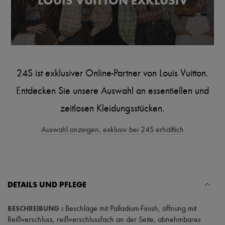
LOUIS VUITTON EXKLUSIV
Schals
Hüte
Taschenschmuck und Schlüsselanhänger
Haar-Accessoires
High-Tech & Lifestyle-Zubehör
Handschuhe
Schmuck
Alle Produkte
24S ist exklusiver Online-Partner von Louis Vuitton.
Ohrringe
Halsketten
Entdecken Sie unsere Auswahl an essentiellen und
Armbänder
zeitlosen Kleidungsstücken.
Ringe
Beauty
Alle Produkte
Auswahl anzeigen, exklusiv bei 24S erhältlich
Parfums
Kerzen & Raumdüfte
Make-up
Gesichtspflege
Körperpflege
DETAILS UND PFLEGE
Haarpflege
Sonnenschutz
Mini- und Reiseformate
BESCHREIBUNG
:
Beschläge mit Palladium-Finish
,
öffnung mit
Ultimates
Reißverschluss
,
reißverschlussfach an der Seite
,
abnehmbares