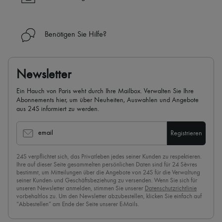
✓
Mehr erfahren über 24S, ein Haus aus der LVMH-Gruppe
Benötigen Sie Hilfe?
Newsletter
Ein Hauch von Paris weht durch Ihre Mailbox. Verwalten Sie Ihre
Abonnements hier, um über Neuheiten, Auswahlen und Angebote
aus 24S informiert zu werden.
email
Registrieren
24S verpflichtet sich, das Privatleben jedes seiner Kunden zu respektieren.
Ihre auf dieser Seite gesammelten persönlichen Daten sind für 24 Sèvres
bestimmt, um Mitteilungen über die Angebote von 24S für die Verwaltung
seiner Kunden- und Geschäftsbeziehung zu versenden. Wenn Sie sich für
unseren Newsletter anmelden, stimmen Sie unserer
Datenschutzrichtlinie
vorbehaltlos zu. Um den Newsletter abzubestellen, klicken Sie einfach auf
“Abbestellen” am Ende der Seite unserer E-Mails.