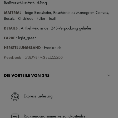
Reißverschlussfach
,
d-Ring
.
MATERIAL
: Taïga Rindsleder, Beschichtetes Monogram Canvas,
Besatz : Rindsleder, Futter : Textil
DETAILS
: Artikel wird in der 24S-Verpackung geliefert
FARBE
: light_green
HERSTELLUNGSLAND
: Frankreich
Produktcode : LVUMV84MGEEZZZZZ00
DIE VORTEILE VON 24S
Ihre Vorteile
✓ Expresslieferung in über 100 Ländern
Express Lieferung
✓ Kostenlose Retouren
✓ Professionelle Beratung von unseren Personal Shoppers rund um
die Uhr (24h/24)
Rücksendung immer versandkostenfrei