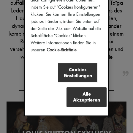
auch konfigurieren oder ablehnen,
auffälligen, neuen Farbe. Feines geprägtes Taïga
Pumps
indem Sie auf "Cookies konfigurieren"
Leder und das klassische Monogram Canvas des
Stiefel & Stiefeletten
klicken. Sie können Ihre Einstellungen
Mokassins
Hauses Louis Vuitton in einer eindrucksvollen,
jederzeit ändern, indem Sie unten auf
Mary Janes
dynamischen Grün-Nuance werden miteinander
Derbys & Oxfords
der Seite der 24s.com-Website auf die
Espadrilles
kombiniert. Die coole, legere Alternative zu einem
Schaltfläche "Cookies" klicken.
Taschen
Rucksack ist mit einem abnehmbaren Etui
Weitere Informationen finden Sie in
Alle Produkte
versehen, in welchem sich Schlüssel, Münzen und
unseren
Cookie-Richtlinie
Crossover-Taschen
Schultertaschen
weitere kleine persönliche Gegenstände
Handtaschen
verwahren lassen.
Körbe
Cookies
Täschchen
Einstellungen
Gepäck
Rucksäcke
Bucket-Bag
Alle
Mini-Taschen
Akzeptieren
Bestsellers
Accessoires
Alle Produkte
Sonnenbrillen
Gürtel
Kleine Lederwaren