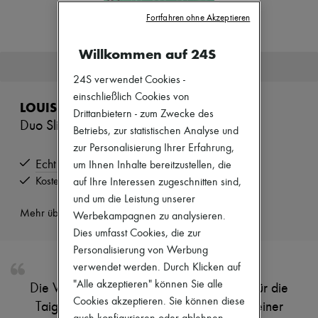
Zimmermann
Fortfahren ohne Akzeptieren
Neuheiten
Bekleidung
Alle Produkte
Willkommen auf 24S
Neue Marken
Dieser Artikel ist nicht mehr verfügbar.
Kleider
24S verwendet Cookies -
Oberteile
einschließlich Cookies von
Sets
LOUIS VUITTON
Drittanbietern - zum Zwecke des
Jacken
Duo Sling Bag
Röcke
Betriebs, zur statistischen Analyse und
Strandkleidung
zur Personalisierung Ihrer Erfahrung,
Shorts
Echt
um Ihnen Inhalte bereitzustellen, die
Denim
Strickwaren
Kostenlose Rücksendung und Abholung zu Hause
auf Ihre Interessen zugeschnitten sind,
Hosen
und um die Leistung unserer
Mäntel
Mehr über dieses Produkt erfahren
Werbekampagnen zu analysieren.
Leder
Dies umfasst Cookies, die zur
Anzüge
Sweatshirts
Personalisierung von Werbung
Schuhe
verwendet werden. Durch Klicken auf
Alle Produkte
"Alle akzeptieren" können Sie alle
Die Version der sportiven Duo Sling Bag für die
Sandalen
Cookies akzeptieren. Sie können diese
Turnschuhe
Taigarama Kollektion zeigt sich 2024 in einer
Ballerinas