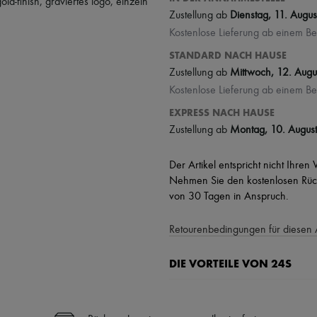
old-finish
,
graviertes logo
,
einzeln
Zustellung ab
Dienstag, 11. Augus
Kostenlose Lieferung ab einem Be
STANDARD NACH HAUSE
Zustellung ab
Mittwoch, 12. Augu
Kostenlose Lieferung ab einem Be
EXPRESS NACH HAUSE
Zustellung ab
Montag, 10. August
Der Artikel entspricht nicht Ihren
Nehmen Sie den kostenlosen Rück
von 30 Tagen in Anspruch.
Retourenbedingungen für diesen 
DIE VORTEILE VON 24S
Ihre Vorteile
✓ Expresslieferung in über 100 