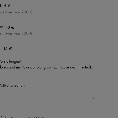
|
5 €
t
stellwert von 200 €
|
10 €
st
stellwert von 300 €
|
15 €
 Vorstellungen?
versand mit Paketabholung von zu Hause aus innerhalb
Artikel ansehen
Ländern