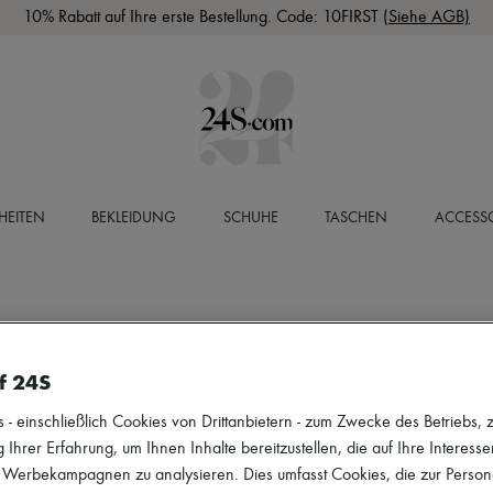
10% Rabatt auf Ihre erste Bestellung. Code: 10FIRST
(Siehe AGB)
HEITEN
BEKLEIDUNG
SCHUHE
TASCHEN
ACCESSO
f 24S
 einschließlich Cookies von Drittanbietern - zum Zwecke des Betriebs, zu
 Ihrer Erfahrung, um Ihnen Inhalte bereitzustellen, die auf Ihre Interess
r Werbekampagnen zu analysieren. Dies umfasst Cookies, die zur Perso