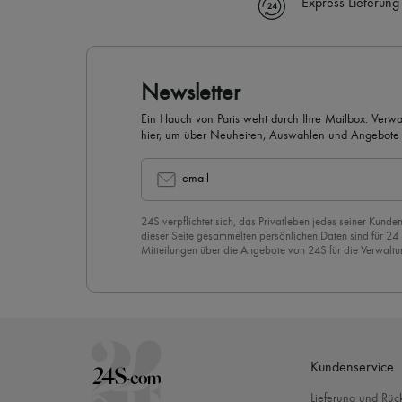
Express Lieferung
Newsletter
Ein Hauch von Paris weht durch Ihre Mailbox. Verw
hier, um über Neuheiten, Auswahlen und Angebote 
werden.
email
24S verpflichtet sich, das Privatleben jedes seiner Kunden
dieser Seite gesammelten persönlichen Daten sind für 24
Mitteilungen über die Angebote von 24S für die Verwaltu
Geschäftsbeziehung zu versenden. Wenn Sie sich für uns
stimmen Sie unserer
Datenschutzrichtlinie
vorbehaltlos zu
abzubestellen, klicken Sie einfach auf “Abbestellen” am E
Mails.
Kundenservice
Lieferung und Rü