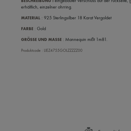
BESCHREIBUNG
:
eingebauter verschluss auf der rückseite
,
g
erhältlich
,
einzelner ohrring
.
MATERIAL
: 925 Sterlingsilber 18 Karat Vergoldet
FARBE
: Gold
GRÖSSE UND MASSE
: Mannequin mißt 1m81.
Produktcode : LIEZ4755GOLZZZZZ00