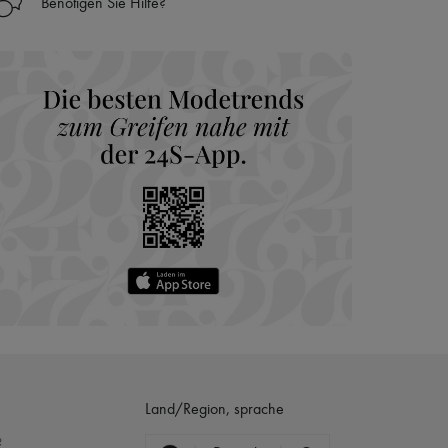
Benötigen Sie Hilfe?
nseren Personal Shoppers rund um die Uhr (24h/24)
 Haus aus der LVMH-Gruppe
Land/Region, sprache
?