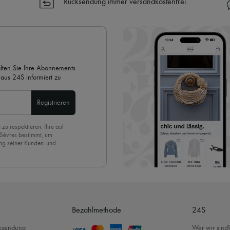
Rücksendung immer versandkostenfrei
✓ Kostenlose Retouren
✓ Professionelle Beratung von u
✓
Mehr erfahren über 24S, ein
alten Sie Ihre Abonnements
aus 24S informiert zu
Registrieren
 zu respektieren. Ihre auf
 Sèvres bestimmt, um
ng seiner Kunden- und
eren Newsletter anmelden,
. Um den Newsletter
nde der Seite unserer E-
Bezahlmethode
24S
cksendung
Wer wir sind