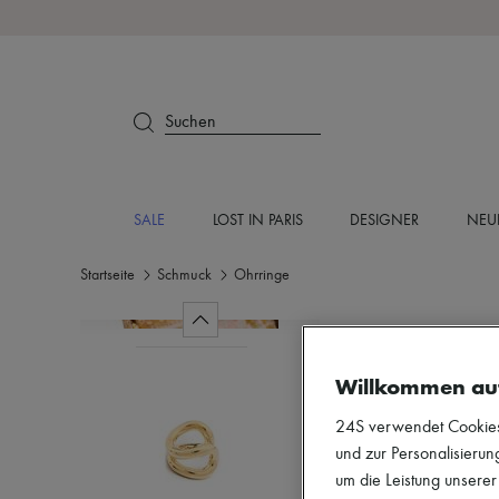
Suchen
SALE
LOST IN PARIS
DESIGNER
NEU
Startseite
Schmuck
Ohrringe
Willkommen au
24S verwendet Cookies -
und zur Personalisierung
um die Leistung unsere