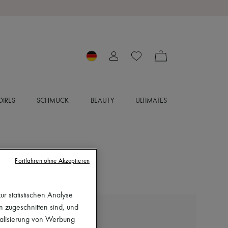
IRES
SCHMUCK
BEAUTY
ULTIMATES
Fortfahren ohne Akzeptieren
r statistischen Analyse
en zugeschnitten sind, und
LIE STUDIO
nalisierung von Werbung