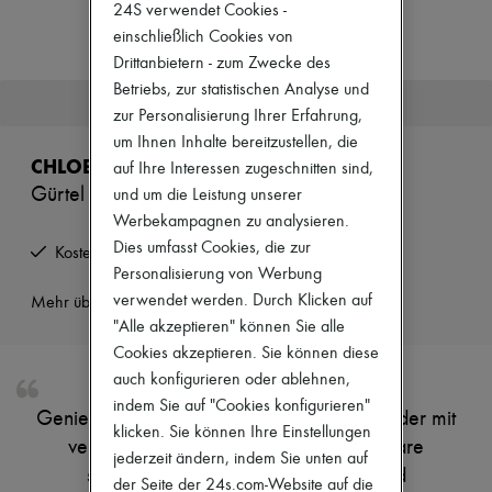
Zimmermann
24S verwendet Cookies -
Neuheiten
einschließlich Cookies von
Bekleidung
Drittanbietern - zum Zwecke des
Alle Produkte
Betriebs, zur statistischen Analyse und
Neue Marken
Dieser Artikel ist nicht mehr verfügbar.
Kleider
zur Personalisierung Ihrer Erfahrung,
Oberteile
um Ihnen Inhalte bereitzustellen, die
Sets
CHLOE
auf Ihre Interessen zugeschnitten sind,
Jacken
Gürtel Chloé Midnight
und um die Leistung unserer
Röcke
Strandkleidung
Werbekampagnen zu analysieren.
Shorts
Dies umfasst Cookies, die zur
Kostenlose Rücksendung und Abholung zu Hause
Denim
Personalisierung von Werbung
Strickwaren
verwendet werden. Durch Klicken auf
Hosen
Mehr über dieses Produkt erfahren
Mäntel
"Alle akzeptieren" können Sie alle
Leder
Cookies akzeptieren. Sie können diese
Anzüge
auch konfigurieren oder ablehnen,
Sweatshirts
indem Sie auf "Cookies konfigurieren"
Schuhe
Genieße den bindegürtel Chloe aus glattleder mit
Alle Produkte
klicken. Sie können Ihre Einstellungen
verstellbarem verschluss. Die abnehmbare
Sandalen
jederzeit ändern, indem Sie unten auf
Turnschuhe
schnalle aus goldfarbenem metall und
der Seite der 24s.com-Website auf die
Ballerinas