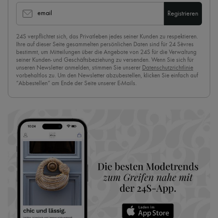
email
Registrieren
24S verpflichtet sich, das Privatleben jedes seiner Kunden zu respektieren.
Ihre auf dieser Seite gesammelten persönlichen Daten sind für 24 Sèvres
bestimmt, um Mitteilungen über die Angebote von 24S für die Verwaltung
seiner Kunden- und Geschäftsbeziehung zu versenden. Wenn Sie sich für
unseren Newsletter anmelden, stimmen Sie unserer
Datenschutzrichtlinie
vorbehaltlos zu. Um den Newsletter abzubestellen, klicken Sie einfach auf
“Abbestellen” am Ende der Seite unserer E-Mails.