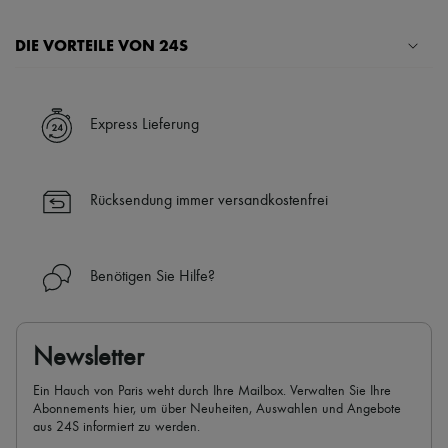
Schals
Hüte
Taschenschmuck und Schlüsselanhänger
DIE VORTEILE VON 24S
Haar-Accessoires
High-Tech & Lifestyle-Zubehör
Ihre Vorteile
Handschuhe
Schmuck
✓ Expresslieferung in über 100 Ländern
Express Lieferung
Alle Produkte
✓ Kostenlose Retouren
Ohrringe
✓ Professionelle Beratung von unseren Personal Shoppers rund um
Halsketten
die Uhr (24h/24)
Armbänder
Rücksendung immer versandkostenfrei
✓
Mehr erfahren über 24S, ein Haus aus der LVMH-Gruppe
Ringe
Beauty
Alle Produkte
Parfums
Benötigen Sie Hilfe?
Kerzen & Raumdüfte
Make-up
Gesichtspflege
Körperpflege
Newsletter
Haarpflege
Sonnenschutz
Ein Hauch von Paris weht durch Ihre Mailbox. Verwalten Sie Ihre
Mini- und Reiseformate
Abonnements hier, um über Neuheiten, Auswahlen und Angebote
Ultimates
aus 24S informiert zu werden.