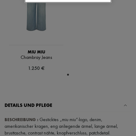
Schals
Hüte
Taschenschmuck und Schlüsselanhänger
Haar-Accessoires
High-Tech & Lifestyle-Zubehör
Handschuhe
Schmuck
Alle Produkte
Ohrringe
MIU MIU
Halsketten
Chambray Jeans
Armbänder
Ringe
1.250 €
Beauty
Alle Produkte
Parfums
Kerzen & Raumdüfte
Make-up
Gesichtspflege
DETAILS UND PFLEGE
Körperpflege
Haarpflege
Sonnenschutz
BESCHREIBUNG
:
Gesticktes „miu miu“-logo
,
denim
,
Mini- und Reiseformate
amerikanischer kragen
,
eng anliegende ärmel
,
lange ärmel
,
Ultimates
brusttasche
,
contrast nähte
,
knopfverschluss
,
patchdetail
.