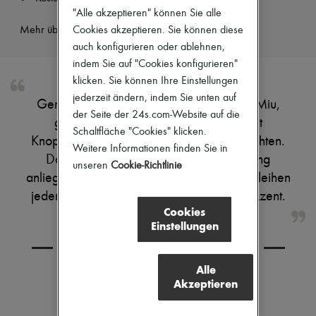
Pumps
"Alle akzeptieren" können Sie alle
Stiefel & Stiefeletten
Mehr über dieses Produkt erfahren
Cookies akzeptieren. Sie können diese
Mokassins
auch konfigurieren oder ablehnen,
Mary Janes
indem Sie auf "Cookies konfigurieren"
Derbys & Oxfords
Espadrilles
klicken. Sie können Ihre Einstellungen
Taschen
jederzeit ändern, indem Sie unten auf
Genieße das Hemd aus Denim von Miu Miu,
Alle Produkte
der Seite der 24s.com-Website auf die
Crossover-Taschen
gefertigt aus hochwertigem Denim mit
Schaltfläche "Cookies" klicken.
Schultertaschen
Knopfverschluss und markanten Kontrastnähten.
Handtaschen
Weitere Informationen finden Sie in
Das gestickte „Miu Miu“-Logo, lange eng
Körbe
unseren
Cookie-Richtlinie
Täschchen
anliegende Ärmel und eine Brusttasche verleihen
Gepäck
jedem Outfit einen modernen, stilvollen Akzent.
Rucksäcke
Cookies
Bucket-Bag
Einstellungen
Mini-Taschen
Bestsellers
KOMBINIEREN SIE DEN ARTIKEL MIT
Accessoires
Alle Produkte
Alle
Sonnenbrillen
Akzeptieren
Gürtel
Kleine Lederwaren