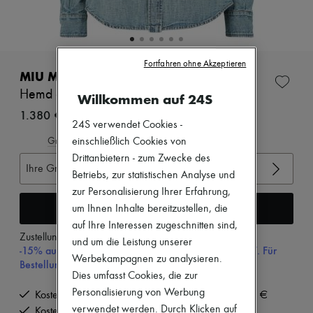
Zimmermann
Neuheiten
Bekleidung
Alle Produkte
Neue Marken
Fortfahren ohne Akzeptieren
Kleider
MIU MIU
Oberteile
Hemd aus Denim
Willkommen auf 24S
Sets
Jacken
1.380 €
24S verwendet Cookies -
Röcke
Strandkleidung
Gröβentabelle ansehen
einschließlich Cookies von
Shorts
Drittanbietern - zum Zwecke des
Denim
Ihre Gröβe auswählen
Betriebs, zur statistischen Analyse und
Strickwaren
Hosen
zur Personalisierung Ihrer Erfahrung,
Mäntel
In den Warenkorb
um Ihnen Inhalte bereitzustellen, die
Leder
auf Ihre Interessen zugeschnitten sind,
Anzüge
Zustellung ab
Montag, 10. August
und um die Leistung unserer
Sweatshirts
-15% auf Ihre Erste Bestellung mit dem Code 15FIRST. Für
Schuhe
Werbekampagnen zu analysieren.
Bestellungen über 200€
Alle Produkte
Dies umfasst Cookies, die zur
Sandalen
Personalisierung von Werbung
Kostenlose Lieferung ab einem Bestellwert von 200 €
Turnschuhe
verwendet werden. Durch Klicken auf
Ballerinas
Kostenlose Rücksendung und Abholung zu Hause