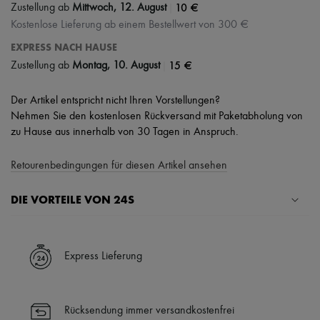
|
10 €
Zustellung ab
Mittwoch, 12. August
Kostenlose Lieferung ab einem Bestellwert von 300 €
EXPRESS NACH HAUSE
|
15 €
Zustellung ab
Montag, 10. August
Der Artikel entspricht nicht Ihren Vorstellungen?
Nehmen Sie den kostenlosen Rückversand mit Paketabholung von
zu Hause aus innerhalb von 30 Tagen in Anspruch.
Retourenbedingungen für diesen Artikel ansehen
DIE VORTEILE VON 24S
Ihre Vorteile
✓ Expresslieferung in über 100 Ländern
Express Lieferung
✓ Kostenlose Retouren
✓ Professionelle Beratung von unseren Personal Shoppers rund um
die Uhr (24h/24)
Rücksendung immer versandkostenfrei
✓
Mehr erfahren über 24S, ein Haus aus der LVMH-Gruppe