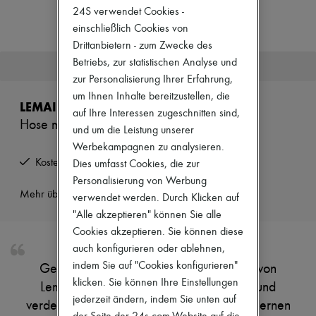
Zimmermann
24S verwendet Cookies -
Neuheiten
einschließlich Cookies von
Bekleidung
Drittanbietern - zum Zwecke des
Alle Produkte
Neue Marken
Betriebs, zur statistischen Analyse und
Dieser Artikel ist nicht mehr verfügbar.
Kleider
zur Personalisierung Ihrer Erfahrung,
Oberteile
um Ihnen Inhalte bereitzustellen, die
Sets
LEMAIRE
auf Ihre Interessen zugeschnitten sind,
Jacken
Hose mit gedrehtem Gürtel
Röcke
und um die Leistung unserer
Strandkleidung
Werbekampagnen zu analysieren.
Shorts
Kostenlose Rücksendung und Abholung zu Hause
Dies umfasst Cookies, die zur
Denim
Strickwaren
Personalisierung von Werbung
Hosen
Mehr über dieses Produkt erfahren
verwendet werden. Durch Klicken auf
Mäntel
"Alle akzeptieren" können Sie alle
Leder
Cookies akzeptieren. Sie können diese
Anzüge
Sweatshirts
auch konfigurieren oder ablehnen,
Schuhe
indem Sie auf "Cookies konfigurieren"
Genieße die hose mit gedrehtem gürtel von
Alle Produkte
klicken. Sie können Ihre Einstellungen
Lemaire: knöchellänge, gegürtete taille und
Sandalen
jederzeit ändern, indem Sie unten auf
Turnschuhe
verdeckter verschluss sorgen für einen modernen
Ballerinas