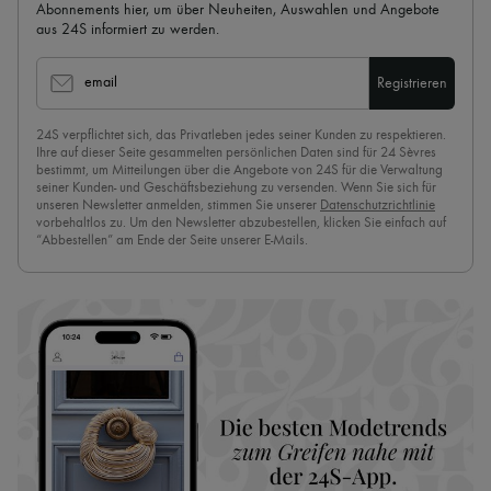
Abonnements hier, um über Neuheiten, Auswahlen und Angebote
aus 24S informiert zu werden.
email
Registrieren
24S verpflichtet sich, das Privatleben jedes seiner Kunden zu respektieren.
Ihre auf dieser Seite gesammelten persönlichen Daten sind für 24 Sèvres
bestimmt, um Mitteilungen über die Angebote von 24S für die Verwaltung
seiner Kunden- und Geschäftsbeziehung zu versenden. Wenn Sie sich für
unseren Newsletter anmelden, stimmen Sie unserer
Datenschutzrichtlinie
vorbehaltlos zu. Um den Newsletter abzubestellen, klicken Sie einfach auf
“Abbestellen” am Ende der Seite unserer E-Mails.