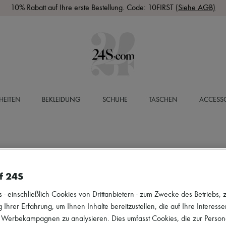
10% Rabatt auf Ihre erste Bestellung. Code: 10FIRST
(Siehe AGB)
HEITEN
BEKLEIDUNG
SCHUHE
TASCHEN
ACCESSO
f 24S
 einschließlich Cookies von Drittanbietern - zum Zwecke des Betriebs, zu
 Ihrer Erfahrung, um Ihnen Inhalte bereitzustellen, die auf Ihre Interess
r Werbekampagnen zu analysieren. Dies umfasst Cookies, die zur Perso