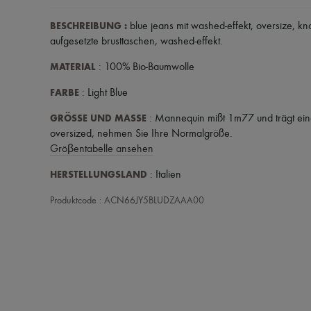
BESCHREIBUNG
:
blue jeans mit washed-effekt
,
oversize
,
kn
aufgesetzte brusttaschen
,
washed-effekt
.
MATERIAL
: 100% Bio-Baumwolle
FARBE
: Light Blue
GRÖSSE UND MASSE
: Mannequin mißt 1m77 und trägt eine
oversized, nehmen Sie Ihre Normalgröße.
Gröβentabelle ansehen
HERSTELLUNGSLAND
: Italien
Produktcode : ACN66JY5BLUDZAAA00