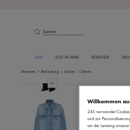
Suchen
SALE
LOST IN PARIS
DESIGNER
NEU
Startseite
Bekleidung
Jacken
Denim
Willkommen au
24S verwendet Cookies -
und zur Personalisierung
um die Leistung unsere