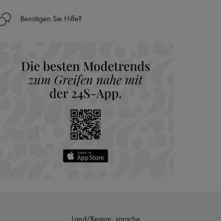
Ländern
Benötigen Sie Hilfe?
nseren Personal Shoppers rund um die Uhr (24h/24)
 Haus aus der LVMH-Gruppe
Land/Region, sprache