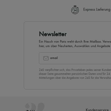
Express Lieferung
Newsletter
Ein Hauch von Paris weht durch Ihre Mailbox. Verw
hier, um über Neuheiten, Auswahlen und Angebote 
werden.
email
24S verpflichtet sich, das Privatleben jedes seiner Kunden
dieser Seite gesammelten persönlichen Daten sind für 24
Mitteilungen über die Angebote von 24S für die Verwaltu
Geschäftsbeziehung zu versenden. Wenn Sie sich für uns
stimmen Sie unserer
Datenschutzrichtlinie
vorbehaltlos zu
abzubestellen, klicken Sie einfach auf “Abbestellen” am E
Mails.
Kundenservice