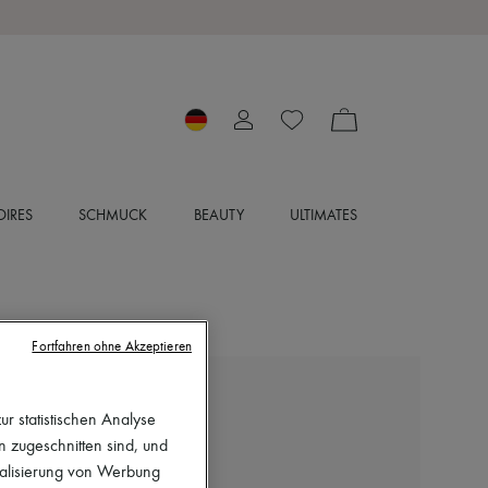
IRES
SCHMUCK
BEAUTY
ULTIMATES
Fortfahren ohne Akzeptieren
ACNE STUDIOS
r statistischen Analyse
Jeansjacke
en zugeschnitten sind, und
372 €
nalisierung von Werbung