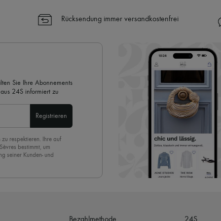
Ihre Vorteile
✓ Expresslieferung in über 100 
Rücksendung immer versandkostenfrei
✓ Kostenlose Retouren
✓ Professionelle Beratung von u
✓
Mehr erfahren über 24S, ein
alten Sie Ihre Abonnements
aus 24S informiert zu
Registrieren
 zu respektieren. Ihre auf
 Sèvres bestimmt, um
ng seiner Kunden- und
eren Newsletter anmelden,
. Um den Newsletter
nde der Seite unserer E-
Bezahlmethode
24S