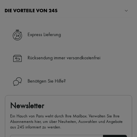
Schals
Hüte
DIE VORTEILE VON 24S
Taschenschmuck und Schlüsselanhänger
Haar-Accessoires
Ihre Vorteile
High-Tech & Lifestyle-Zubehör
Handschuhe
✓ Expresslieferung in über 100 Ländern
Express Lieferung
Schmuck
✓ Kostenlose Retouren
Alle Produkte
✓ Professionelle Beratung von unseren Personal Shoppers rund um
Ohrringe
die Uhr (24h/24)
Halsketten
Rücksendung immer versandkostenfrei
Armbänder
✓
Mehr erfahren über 24S, ein Haus aus der LVMH-Gruppe
Ringe
Beauty
Alle Produkte
Benötigen Sie Hilfe?
Parfums
Kerzen & Raumdüfte
Make-up
Gesichtspflege
Newsletter
Körperpflege
Haarpflege
Ein Hauch von Paris weht durch Ihre Mailbox. Verwalten Sie Ihre
Sonnenschutz
Abonnements hier, um über Neuheiten, Auswahlen und Angebote
Mini- und Reiseformate
aus 24S informiert zu werden.
Ultimates