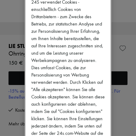
24S verwendet Cookies -
Zimmermann
Neuheiten
einschließlich Cookies von
Bekleidung
Drittanbietern - zum Zwecke des
Alle Produkte
Betriebs, zur statistischen Analyse und
Neue Marken
Dieser Artikel wird bald wieder auf Lager sein.
zur Personalisierung Ihrer Erfahrung,
Kleider
Oberteile
um Ihnen Inhalte bereitzustellen, die
Sets
LIE STUDIO
auf Ihre Interessen zugeschnitten sind,
Jacken
und um die Leistung unserer
Ohrringe Sonya
Röcke
Strandkleidung
Werbekampagnen zu analysieren.
150 €
Shorts
Dies umfasst Cookies, die zur
Denim
Personalisierung von Werbung
Gewarnt werden
Strickwaren
verwendet werden. Durch Klicken auf
Hosen
Mäntel
"Alle akzeptieren" können Sie alle
-15% auf Ihre Erste Bestellung mit dem Code 15FIRST. Für
Leder
Bestellungen über 200€
Cookies akzeptieren. Sie können diese
Anzüge
auch konfigurieren oder ablehnen,
Sweatshirts
Kostenlose Rücksendung und Abholung zu Hause
indem Sie auf "Cookies konfigurieren"
Schuhe
Alle Produkte
klicken. Sie können Ihre Einstellungen
Sandalen
Mehr über dieses Produkt erfahren
jederzeit ändern, indem Sie unten auf
Turnschuhe
der Seite der 24s.com-Website auf die
Ballerinas