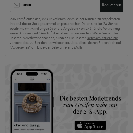
email
Registrieren
24S verpflichtet sich, das Privatleben jedes seiner Kunden zu respektieren.
Ihre auf dieser Seite gesammelten persönlichen Daten sind für 24 Sèvres
bestimmt, um Mitteilungen über die Angebote von 24S für die Verwaltung
seiner Kunden- und Geschäftsbeziehung zu versenden. Wenn Sie sich für
unseren Newsletter anmelden, stimmen Sie unserer
Datenschutzrichtlinie
vorbehaltlos zu. Um den Newsletter abzubestellen, klicken Sie einfach auf
“Abbestellen” am Ende der Seite unserer E-Mails.