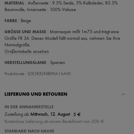
Hüte
MATERIAL
: Außenseite : 9.5% Seide, 5% Kalbsleder, 85.5%
Taschenschmuck und Schlüsselanhänger
Baumwolle, Innenseite : 100% Viskose
Haar-Accessoires
High-Tech & Lifestyle-Zubehör
FARBE
: Beige
Handschuhe
Schmuck
GRÖSSE UND MASSE
: Mannequin mißt 1m75 und trägt eine
Alle Produkte
Größe FR 36. Dieses Modell fällt normal aus, nehmen Sie Ihre
Ohrringe
Normalgröße.
Halsketten
Gröβentabelle ansehen
Armbänder
Ringe
HERSTELLUNGSLAND
: Spanien
Beauty
Alle Produkte
Produktcode : LOE3K82NBEINA1AA00
Parfums
Kerzen & Raumdüfte
Make-up
Gesichtspflege
LIEFERUNG UND RETOUREN
Körperpflege
Haarpflege
IN DER ANNAHMESTELLE
Sonnenschutz
|
5 €
Zustellung ab
Mittwoch, 12. August
Mini- und Reiseformate
Ultimates
Kostenlose Lieferung ab einem Bestellwert von 200 €
STANDARD NACH HAUSE