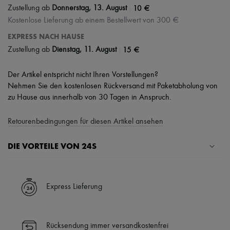
|
10 €
Zustellung ab
Donnerstag, 13. August
Kostenlose Lieferung ab einem Bestellwert von 300 €
EXPRESS NACH HAUSE
|
15 €
Zustellung ab
Dienstag, 11. August
Der Artikel entspricht nicht Ihren Vorstellungen?
Nehmen Sie den kostenlosen Rückversand mit Paketabholung von
zu Hause aus innerhalb von 30 Tagen in Anspruch.
Retourenbedingungen für diesen Artikel ansehen
DIE VORTEILE VON 24S
Ihre Vorteile
✓ Expresslieferung in über 100 Ländern
Express Lieferung
✓ Kostenlose Retouren
✓ Professionelle Beratung von unseren Personal Shoppers rund um
die Uhr (24h/24)
Rücksendung immer versandkostenfrei