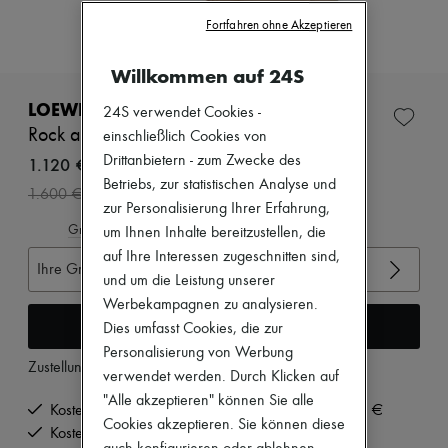
Neuheiten
Fortfahren ohne Akzeptieren
Bekleidung
Alle Produkte
Neue Marken
Willkommen auf 24S
Kleider
Oberteile
LOEWE
24S verwendet Cookies -
Sets
Rock aus Baumwolle und Seide mit Gürtel
einschließlich Cookies von
Jacken
Drittanbietern - zum Zwecke des
Röcke
1.120 €
Strandkleidung
Betriebs, zur statistischen Analyse und
-
30
%
1.600 €
Shorts
zur Personalisierung Ihrer Erfahrung,
Denim
Gröβentabelle ansehen
um Ihnen Inhalte bereitzustellen, die
Strickwaren
Hosen
auf Ihre Interessen zugeschnitten sind,
Ihre Gröβe auswählen
Mäntel
und um die Leistung unserer
Leder
Werbekampagnen zu analysieren.
Anzüge
In den Warenkorb
Dies umfasst Cookies, die zur
Sweatshirts
Schuhe
Personalisierung von Werbung
Zustellung ab
Dienstag, 11. August
Alle Produkte
verwendet werden. Durch Klicken auf
Sandalen
"Alle akzeptieren" können Sie alle
Turnschuhe
Kostenlose Lieferung ab einem Bestellwert von 200 €
Cookies akzeptieren. Sie können diese
Ballerinas
Kostenlose Rücksendung und Abholung zu Hause
Pumps