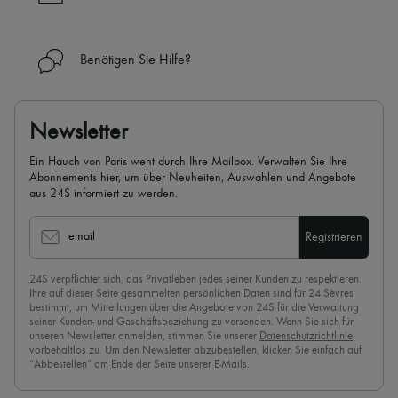
✓
Mehr erfahren über 24S, ein Haus aus der LVMH-Gruppe
Benötigen Sie Hilfe?
Newsletter
Ein Hauch von Paris weht durch Ihre Mailbox. Verwalten Sie Ihre
Abonnements hier, um über Neuheiten, Auswahlen und Angebote
aus 24S informiert zu werden.
email
Registrieren
24S verpflichtet sich, das Privatleben jedes seiner Kunden zu respektieren.
Ihre auf dieser Seite gesammelten persönlichen Daten sind für 24 Sèvres
bestimmt, um Mitteilungen über die Angebote von 24S für die Verwaltung
seiner Kunden- und Geschäftsbeziehung zu versenden. Wenn Sie sich für
unseren Newsletter anmelden, stimmen Sie unserer
Datenschutzrichtlinie
vorbehaltlos zu. Um den Newsletter abzubestellen, klicken Sie einfach auf
“Abbestellen” am Ende der Seite unserer E-Mails.