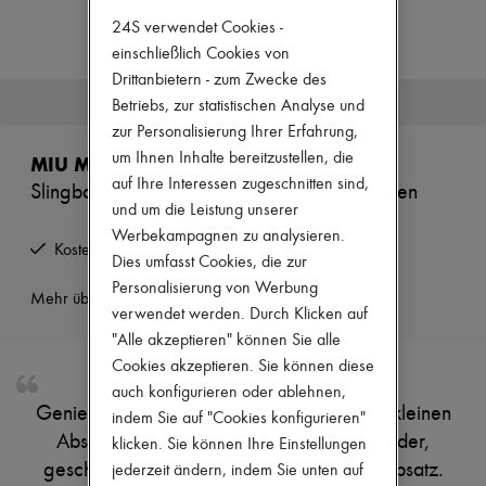
Zimmermann
24S verwendet Cookies -
Neuheiten
Bekleidung
einschließlich Cookies von
Alle Produkte
Drittanbietern - zum Zwecke des
Neue Marken
Dieser Artikel ist nicht mehr verfügbar.
Betriebs, zur statistischen Analyse und
Kleider
zur Personalisierung Ihrer Erfahrung,
Oberteile
Sets
um Ihnen Inhalte bereitzustellen, die
MIU MIU
Jacken
auf Ihre Interessen zugeschnitten sind,
Slingbacks aus Wildleder mit kleinen Absätzen
Röcke
und um die Leistung unserer
Strandkleidung
Werbekampagnen zu analysieren.
Shorts
Kostenlose Rücksendung und Abholung zu Hause
Denim
Dies umfasst Cookies, die zur
Strickwaren
Personalisierung von Werbung
Hosen
Mehr über dieses Produkt erfahren
verwendet werden. Durch Klicken auf
Mäntel
Leder
"Alle akzeptieren" können Sie alle
Anzüge
Cookies akzeptieren. Sie können diese
Sweatshirts
auch konfigurieren oder ablehnen,
Schuhe
Genieße die Slingbacks aus Wildleder mit kleinen
indem Sie auf "Cookies konfigurieren"
Alle Produkte
Absätzen von Miu Miu, mit spitz zulaufender,
Sandalen
klicken. Sie können Ihre Einstellungen
Turnschuhe
geschlossener Front und stilvollem Stilettoabsatz.
jederzeit ändern, indem Sie unten auf
Ballerinas