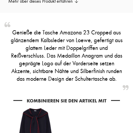
Mehr über dieses Produkt erfahren
Mary Janes
Derbys & Oxfords
Espadrilles
Taschen
Alle Produkte
Crossover-Taschen
Genieße die Tasche Amazona 23 Cropped aus
Schultertaschen
glänzendem Kalbsleder von Loewe, gefertigt aus
Handtaschen
Körbe
glattem Leder mit Doppelgriffen und
Täschchen
Reißverschluss. Das Medaillon Anagram und das
Gepäck
geprägte Logo auf der Vorderseite setzen
Rucksäcke
Bucket-Bag
Akzente, sichtbare Nähte und Silberfinish runden
Mini-Taschen
das moderne Design der Schultertasche ab.
Bestsellers
Accessoires
Alle Produkte
Sonnenbrillen
KOMBINIEREN SIE DEN ARTIKEL MIT
Gürtel
Kleine Lederwaren
Schals
Hüte
Taschenschmuck und Schlüsselanhänger
Haar-Accessoires