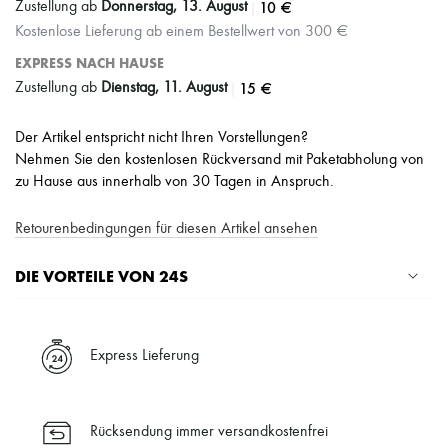
|
10 €
Zustellung ab
Donnerstag, 13. August
Kostenlose Lieferung ab einem Bestellwert von 300 €
EXPRESS NACH HAUSE
|
15 €
Zustellung ab
Dienstag, 11. August
Der Artikel entspricht nicht Ihren Vorstellungen?
Nehmen Sie den kostenlosen Rückversand mit Paketabholung von
zu Hause aus innerhalb von 30 Tagen in Anspruch.
Retourenbedingungen für diesen Artikel ansehen
DIE VORTEILE VON 24S
Ihre Vorteile
✓ Expresslieferung in über 100 Ländern
Express Lieferung
✓ Kostenlose Retouren
✓ Professionelle Beratung von unseren Personal Shoppers rund um
die Uhr (24h/24)
Rücksendung immer versandkostenfrei
✓
Mehr erfahren über 24S, ein Haus aus der LVMH-Gruppe