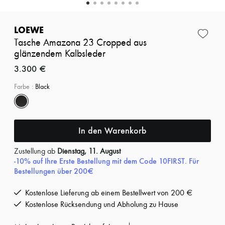
Neue Marken
Kleider
Oberteile
LOEWE
Sets
Tasche Amazona 23 Cropped aus
Jacken
glänzendem Kalbsleder
Röcke
Strandkleidung
3.300 €
Shorts
Denim
Farbe
:
Black
Strickwaren
Hosen
Mäntel
Leder
In den Warenkorb
Anzüge
Sweatshirts
Schuhe
Zustellung ab
Dienstag, 11. August
-10% auf Ihre Erste Bestellung mit dem Code 10FIRST. Für
Alle Produkte
Bestellungen über 200€
Sandalen
Turnschuhe
Ballerinas
Kostenlose Lieferung ab einem Bestellwert von 200 €
Pumps
Kostenlose Rücksendung und Abholung zu Hause
Stiefel & Stiefeletten
Mokassins