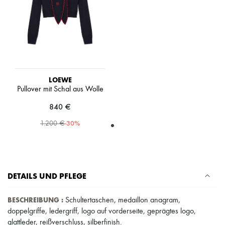
High-Tech & Lifestyle-Zubehör
Handschuhe
Schmuck
Alle Produkte
Ohrringe
Halsketten
Armbänder
Ringe
LOEWE
Beauty
Pullover mit Schal aus Wolle
Alle Produkte
Parfums
840 €
Kerzen & Raumdüfte
Make-up
-
30
%
1.200 €
Gesichtspflege
Körperpflege
Haarpflege
Sonnenschutz
Mini- und Reiseformate
DETAILS UND PFLEGE
Ultimates
BESCHREIBUNG
:
Schultertaschen
,
medaillon anagram
,
doppelgriffe
,
ledergriff
,
logo auf vorderseite
,
geprägtes logo
,
glattleder
,
reißverschluss
,
silberfinish
.