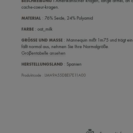
BESCHREIBUNG
:
Amerikanischer kragen
,
lange ärmel
,
an d
cache-coeur-kragen
.
MATERIAL
: 76% Seide, 24% Polyamid
FARBE
: oat_milk
GRÖSSE UND MASSE
: Mannequin mißt 1m75 und trägt ei
fällt normal aus, nehmen Sie Ihre Normalgröße.
Gröβentabelle ansehen
HERSTELLUNGSLAND
: Spanien
Produktcode : LMA9A55DBEI7E11A00