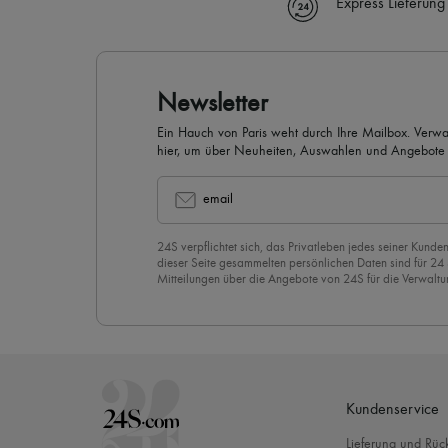
Express Lieferung
Newsletter
Ein Hauch von Paris weht durch Ihre Mailbox. Verw
hier, um über Neuheiten, Auswahlen und Angebote 
werden.
email
24S verpflichtet sich, das Privatleben jedes seiner Kunden
dieser Seite gesammelten persönlichen Daten sind für 24
Mitteilungen über die Angebote von 24S für die Verwaltu
Geschäftsbeziehung zu versenden. Wenn Sie sich für uns
stimmen Sie unserer
Datenschutzrichtlinie
vorbehaltlos zu
abzubestellen, klicken Sie einfach auf “Abbestellen” am E
Mails.
Kundenservice
Lieferung und Rü