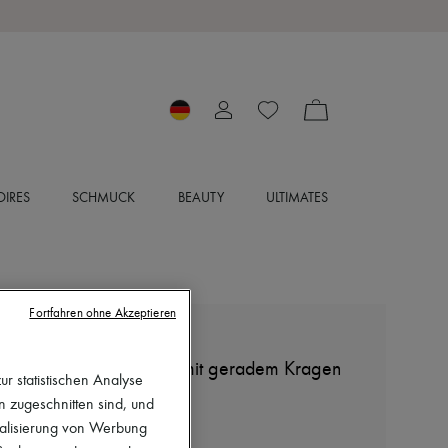
IRES
SCHMUCK
BEAUTY
ULTIMATES
Fortfahren ohne Akzeptieren
LEMAIRE
Verschlungenes Hemd mit geradem Kragen
r statistischen Analyse
690 €
en zugeschnitten sind, und
nalisierung von Werbung
Farbe
:
oat milk