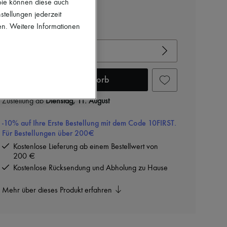
 Sie können diese auch
stellungen jederzeit
en. Weitere Informationen
Gröβentabelle ansehen
Ihre Gröβe auswählen
In den Warenkorb
Zustellung ab
Dienstag, 11. August
-10% auf Ihre Erste Bestellung mit dem Code 10FIRST.
Für Bestellungen über 200€
Kostenlose Lieferung ab einem Bestellwert von
200 €
Kostenlose Rücksendung und Abholung zu Hause
Mehr über dieses Produkt erfahren