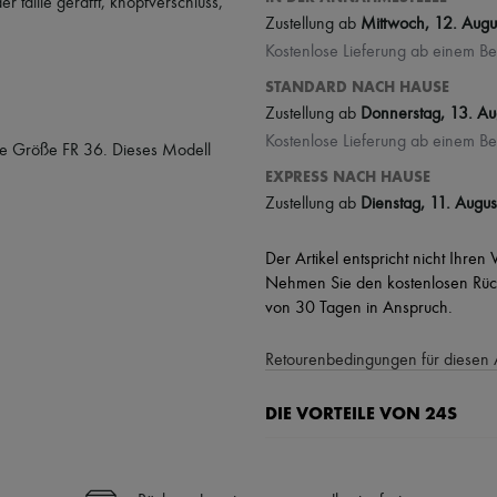
er taille gerafft
,
knopfverschluss
,
Zustellung ab
Mittwoch, 12. Augu
Kostenlose Lieferung ab einem Be
STANDARD NACH HAUSE
Zustellung ab
Donnerstag, 13. Au
Kostenlose Lieferung ab einem Be
ne Größe FR 36. Dieses Modell
EXPRESS NACH HAUSE
Zustellung ab
Dienstag, 11. Augus
Der Artikel entspricht nicht Ihren
Nehmen Sie den kostenlosen Rück
von 30 Tagen in Anspruch.
Retourenbedingungen für diesen 
DIE VORTEILE VON 24S
Ihre Vorteile
✓ Expresslieferung in über 100 