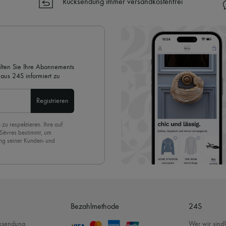
Rücksendung immer versandkostenfrei
✓ Kostenlose Retouren
✓ Professionelle Beratung von u
✓
Mehr erfahren über 24S, ein
alten Sie Ihre Abonnements
aus 24S informiert zu
Registrieren
 zu respektieren. Ihre auf
 Sèvres bestimmt, um
ng seiner Kunden- und
eren Newsletter anmelden,
. Um den Newsletter
nde der Seite unserer E-
Bezahlmethode
24S
cksendung
Wer wir sind