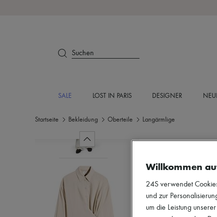
Suchen
SALE
LOST IN PARIS
DESIGNER
NEU
Startseite
Bekleidung
Oberteile
Langärmlige
Willkommen au
24S verwendet Cookies -
und zur Personalisierung
um die Leistung unsere