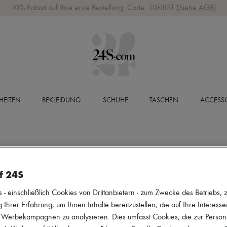
10% Rabatt auf Ihre erste Bestellung. Code: 10FIRST
(Siehe AGB)
HEITEN
BEKLEIDUNG
SCHUHE
TASCHEN
ACCESSO
f 24S
 einschließlich Cookies von Drittanbietern - zum Zwecke des Betriebs, zu
 Ihrer Erfahrung, um Ihnen Inhalte bereitzustellen, die auf Ihre Interess
r Werbekampagnen zu analysieren. Dies umfasst Cookies, die zur Perso