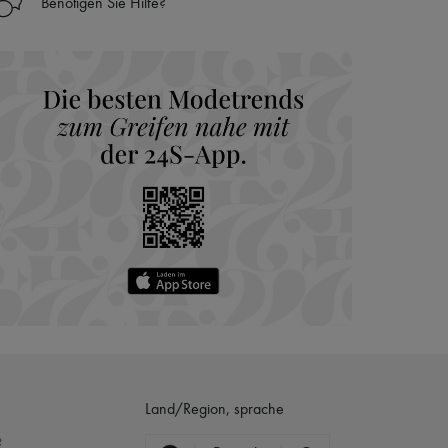
Benötigen Sie Hilfe?
nseren Personal Shoppers rund um die Uhr (24h/24)
 Haus aus der LVMH-Gruppe
Land/Region, sprache
?