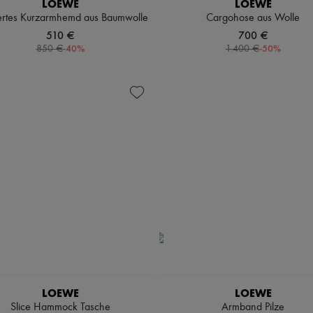
LOEWE
LOEWE
ertes Kurzarmhemd aus Baumwolle
Cargohose aus Wolle
510 €
700 €
-
40
%
-
50
%
850 €
1.400 €
LOEWE
LOEWE
Slice Hammock Tasche
Armband Pilze