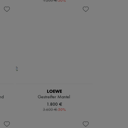
-
50
%
1.200 €
LOEWE
nd
Gestreifter Mantel
1.800 €
-
50
%
3.600 €