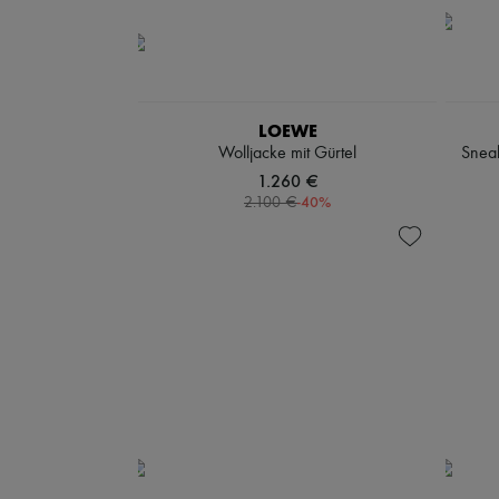
LOEWE
Wolljacke mit Gürtel
Sneak
1.260 €
-
40
%
2.100 €