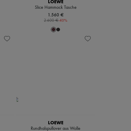
LOEWE
Slice Hammock Tasche
1.560 €
-
40
%
2.600 €
LOEWE
Rundhalspullover aus Wolle