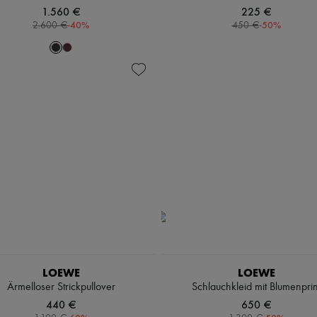
1.560 €
225 €
-
40
%
-
50
%
2.600 €
450 €
LOEWE
LOEWE
Ärmelloser Strickpullover
Schlauchkleid mit Blumenprin
440 €
650 €