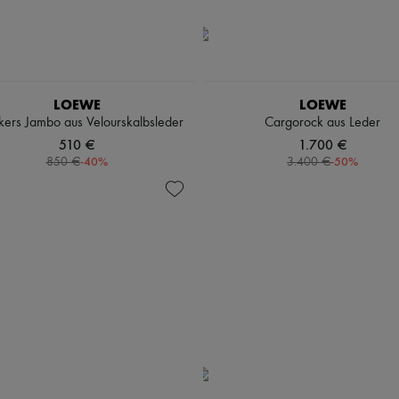
LOEWE
LOEWE
ers Jambo aus Velourskalbsleder
Cargorock aus Leder
510 €
1.700 €
-
40
%
-
50
%
850 €
3.400 €