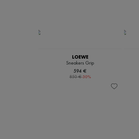
LOEWE
Sneakers Grip
594 €
-
30
%
850 €