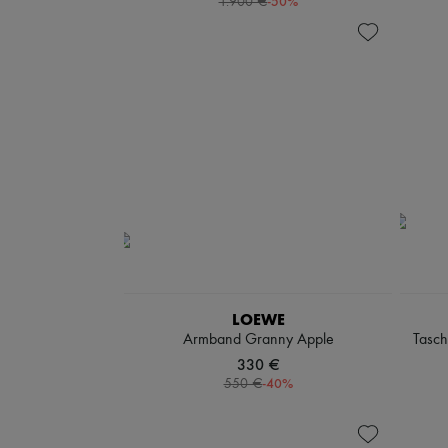
-
50
%
1.900 €
LOEWE
Armband Granny Apple
Tasch
330 €
-
40
%
550 €