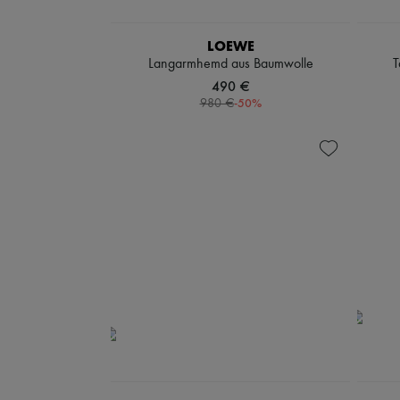
LOEWE
Langarmhemd aus Baumwolle
T
490 €
-
50
%
980 €