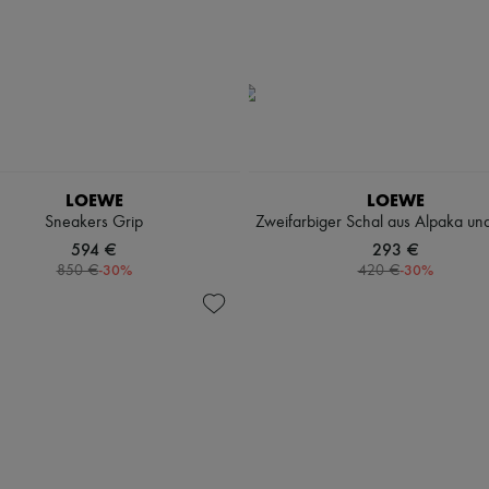
LOEWE
LOEWE
Sneakers Grip
Zweifarbiger Schal aus Alpaka un
594 €
293 €
-
30
%
-
30
%
850 €
420 €