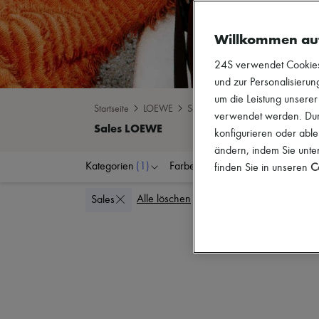
Willkommen au
24S verwendet Cookies -
und zur Personalisierung
um die Leistung unsere
Startseite
LOEWE
Sales
verwendet werden. Durc
konfigurieren oder able
ändern, indem Sie unten
Kategorien
(1)
Farben
Schuhgrößen
finden Sie in unseren
Co
Alle löschen
Sales