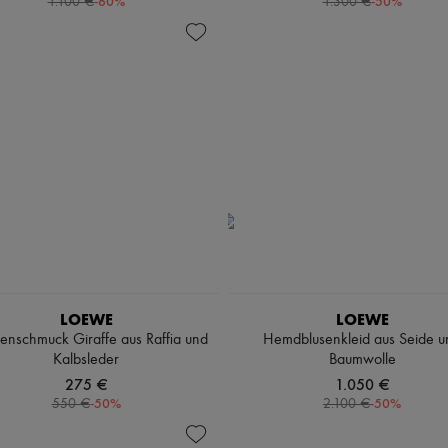
-
60
%
-
50
%
1.100 €
1.300 €
LOEWE
LOEWE
enschmuck Giraffe aus Raffia und
Hemdblusenkleid aus Seide u
Kalbsleder
Baumwolle
275 €
1.050 €
-
50
%
-
50
%
550 €
2.100 €