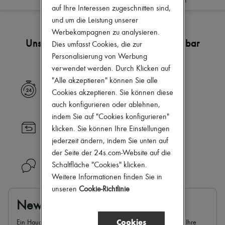
Filtern
Sortieren
Zimmermann
auf Ihre Interessen zugeschnitten sind,
Neuheiten
und um die Leistung unserer
Bekleidung
Werbekampagnen zu analysieren.
Alle Produkte
Neue Marken
Unsere Auswahl ist noch nicht verfügbar
Dies umfasst Cookies, die zur
Kleider
Personalisierung von Werbung
Oberteile
verwendet werden. Durch Klicken auf
Sets
"Alle akzeptieren" können Sie alle
Jacken
Express Lieferung
Röcke
Cookies akzeptieren. Sie können diese
Strandkleidung
auch konfigurieren oder ablehnen,
Shorts
indem Sie auf "Cookies konfigurieren"
Denim
Rücksendung immer versandkostenfrei
Strickwaren
klicken. Sie können Ihre Einstellungen
Hosen
jederzeit ändern, indem Sie unten auf
Mäntel
der Seite der 24s.com-Website auf die
Leder
Schaltfläche "Cookies" klicken.
Benötigen Sie Hilfe?
Anzüge
Sweatshirts
Weitere Informationen finden Sie in
Schuhe
unseren
Cookie-Richtlinie
Alle Produkte
Newsletter
Sandalen
Turnschuhe
Cookies
Ein Hauch von Paris weht durch Ihre Mailbox. Verwalten Sie Ihre
Ballerinas